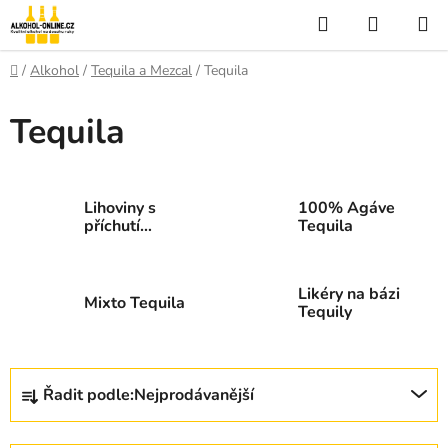
Přejít
Hledat
NÁKUP
na
KOŠÍK
obsah
Domů
/
Alkohol
/
Tequila a Mezcal
/
Tequila
Tequila
Lihoviny s
100% Agáve
příchutí
Tequila
Tequily
Likéry na bázi
Mixto Tequila
Tequily
Ř
Řadit podle:
Nejprodávanější
a
z