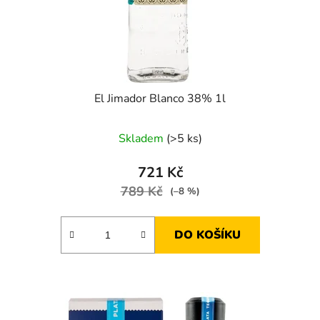
El Jimador Blanco 38% 1l
Skladem
(>5 ks)
721 Kč
789 Kč
(–8 %)
DO KOŠÍKU