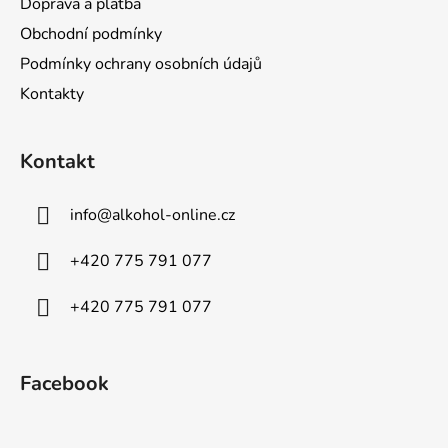
Doprava a platba
i
s
Obchodní podmínky
u
Podmínky ochrany osobních údajů
Kontakty
Kontakt
info
@
alkohol-online.cz
+420 775 791 077
+420 775 791 077
Facebook