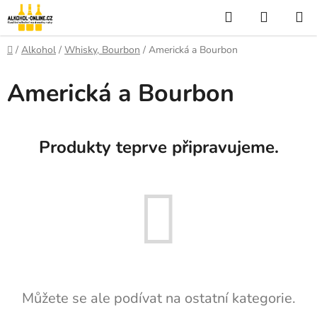
Přejít
Hledat
NÁKUP
na
KOŠÍK
obsah
Domů
/
Alkohol
/
Whisky, Bourbon
/
Americká a Bourbon
Americká a Bourbon
Produkty teprve připravujeme.
Můžete se ale podívat na ostatní kategorie.