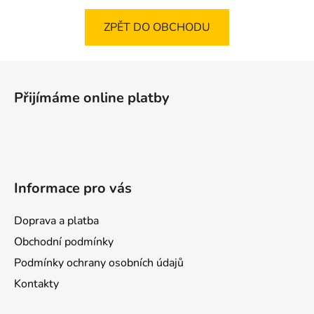
ZPĚT DO OBCHODU
Z
á
Přijímáme online platby
p
a
t
í
Informace pro vás
Doprava a platba
Obchodní podmínky
Podmínky ochrany osobních údajů
Kontakty