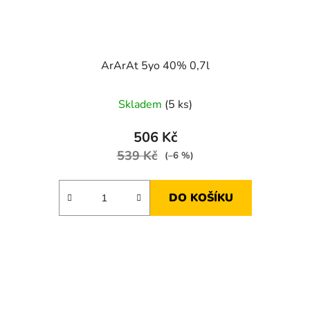
ArArAt 5yo 40% 0,7l
Skladem
(5 ks)
506 Kč
539 Kč
(–6 %)
DO KOŠÍKU