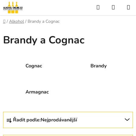
Přejít
Hledat
NÁKUP
na
KOŠÍK
obsah
Domů
/
Alkohol
/
Brandy a Cognac
Brandy a Cognac
Cognac
Brandy
Armagnac
Ř
Řadit podle:
Nejprodávanější
a
z