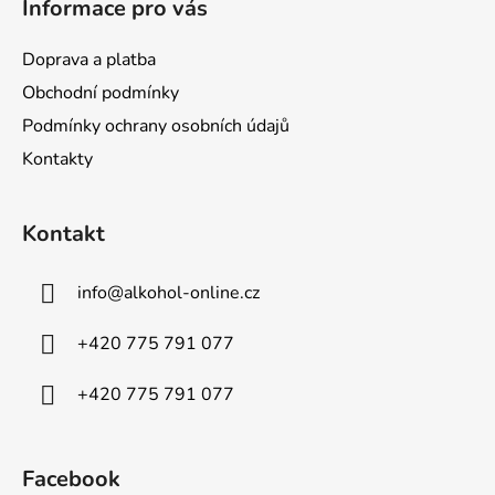
Informace pro vás
ý
p
Doprava a platba
i
s
Obchodní podmínky
u
Podmínky ochrany osobních údajů
Kontakty
Kontakt
info
@
alkohol-online.cz
+420 775 791 077
+420 775 791 077
Facebook