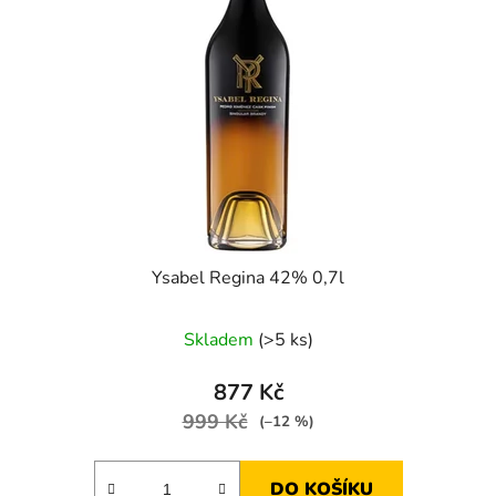
Ysabel Regina 42% 0,7l
Skladem
(>5 ks)
877 Kč
999 Kč
(–12 %)
DO KOŠÍKU