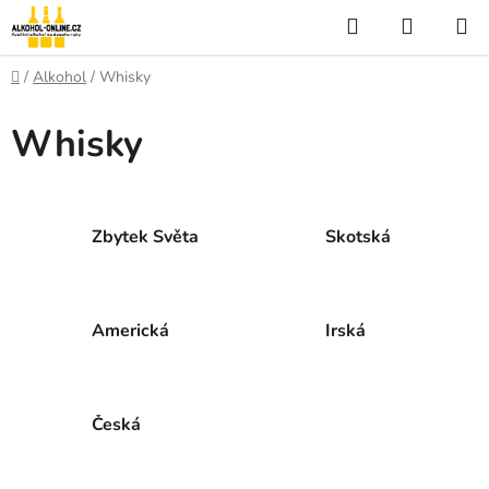
Přejít
Hledat
NÁKUP
na
KOŠÍK
obsah
Domů
/
Alkohol
/
Whisky
Whisky
Zbytek Světa
Skotská
Americká
Irská
Česká