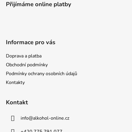
í
Přijímáme online platby
p
p
r
a
v
t
k
í
y
v
Informace pro vás
ý
p
Doprava a platba
i
s
Obchodní podmínky
u
Podmínky ochrany osobních údajů
Kontakty
Kontakt
info
@
alkohol-online.cz
+420 775 791 077