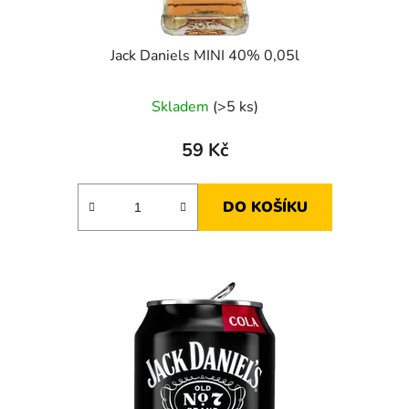
t
ů
Jack Daniels MINI 40% 0,05l
Skladem
(>5 ks)
59 Kč
DO KOŠÍKU