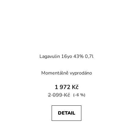
Lagavulin 16yo 43% 0,7l
Momentálně vyprodáno
1 972 Kč
2 099 Kč
(–6 %)
DETAIL