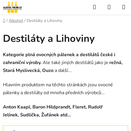
Přejít
Hledat
NÁKUP
na
KOŠÍK
obsah
Domů
/
Alkohol
/
Destiláty a Lihoviny
Destiláty a Lihoviny
Kategorie plná ovocných pálenek a destilátů české i
zahraniční výroby.
Ale také jiných destilátů jako je
režná,
Stará Myslivecká, Ouzo
a další...
Hlavním produktem na těchto stránkách jsou ovocné
pálenky a destiláty od mnoha předních výrobců...
Anton Kaapl, Baron Hildprandt, Fleret, Rudolf
Jelínek, Sudlička, Žufánek atd...
Ř