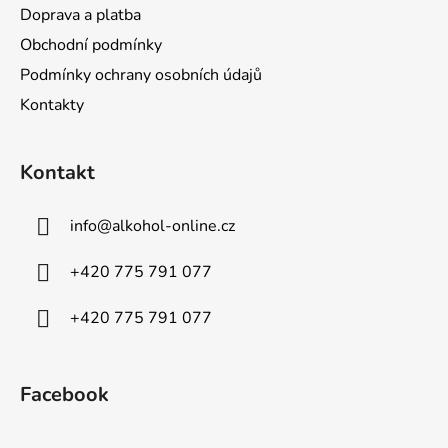
p
Doprava a platba
i
s
Obchodní podmínky
u
Podmínky ochrany osobních údajů
Kontakty
Kontakt
info
@
alkohol-online.cz
+420 775 791 077
+420 775 791 077
Facebook