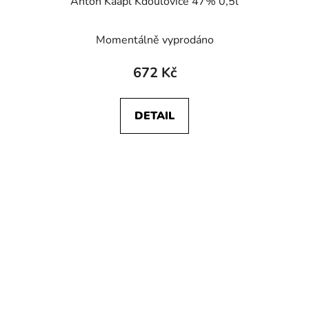
Anton Kaapl Kdoulovice 47% 0,5l
Momentálně vyprodáno
672 Kč
DETAIL