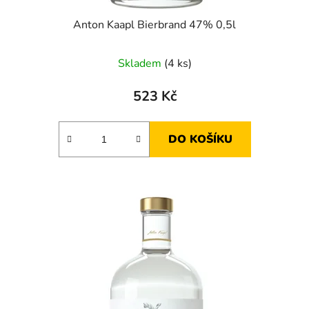
ů
Anton Kaapl Bierbrand 47% 0,5l
Skladem
(4 ks)
523 Kč
DO KOŠÍKU