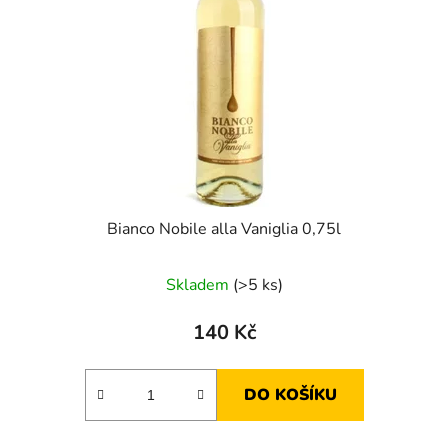
p
k
r
t
o
ů
d
u
k
t
ů
Bianco Nobile alla Vaniglia 0,75l
Skladem
(>5 ks)
140 Kč
DO KOŠÍKU