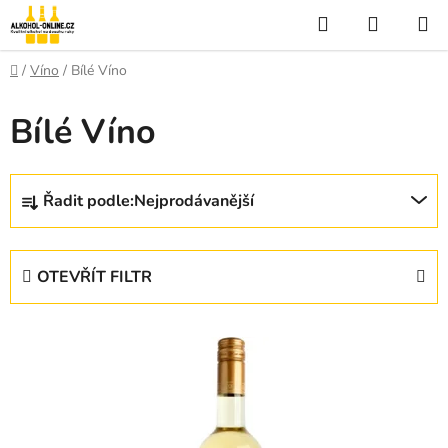
Přejít
Hledat
NÁKUP
na
KOŠÍK
obsah
Domů
/
Víno
/
Bílé Víno
Bílé Víno
Ř
Řadit podle:
Nejprodávanější
a
z
e
OTEVŘÍT FILTR
n
í
V
p
ý
r
p
o
i
d
s
u