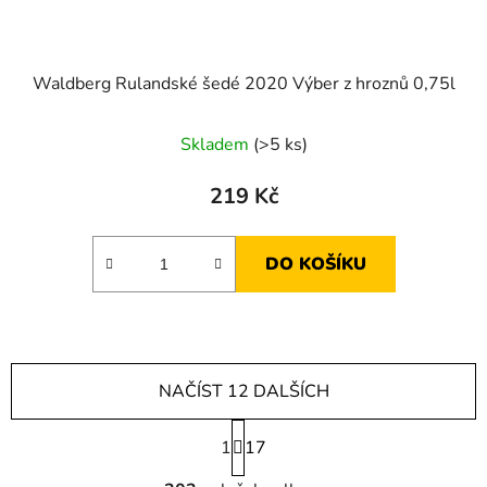
Waldberg Rulandské šedé 2020 Výber z hroznů 0,75l
Skladem
(>5 ks)
219 Kč
DO KOŠÍKU
NAČÍST 12 DALŠÍCH
S
1
t
17
r
O