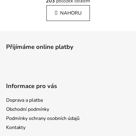
á
203
položek celkem
v
n
l
k
NAHORU
á
o
d
v
a
á
Z
c
n
á
í
í
Přijímáme online platby
p
p
r
a
v
t
k
í
y
v
Informace pro vás
ý
p
Doprava a platba
i
s
Obchodní podmínky
u
Podmínky ochrany osobních údajů
Kontakty