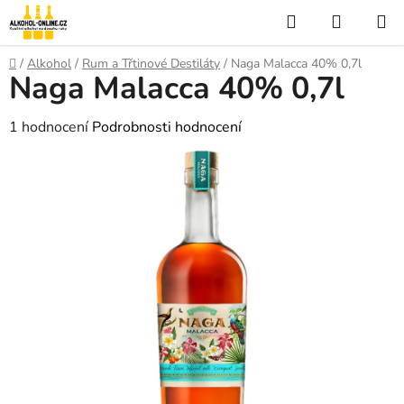
Přejít
Hledat
NÁKUP
na
KOŠÍK
obsah
Domů
/
Alkohol
/
Rum a Třtinové Destiláty
/
Naga Malacca 40% 0,7l
Naga Malacca 40% 0,7l
Průměrné
1 hodnocení
Podrobnosti hodnocení
hodnocení
produktu
je
5,0
z
5
hvězdiček.