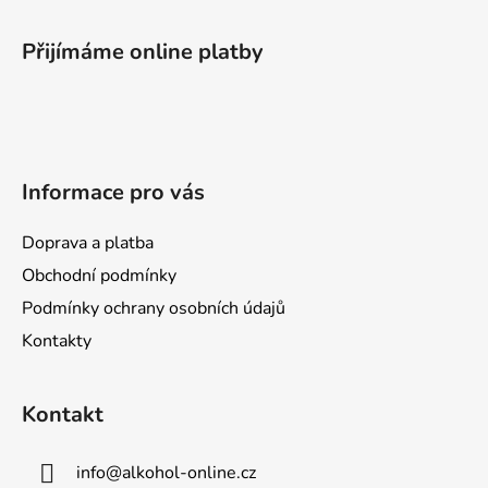
Z
á
Přijímáme online platby
p
a
t
í
Informace pro vás
Doprava a platba
Obchodní podmínky
Podmínky ochrany osobních údajů
Kontakty
Kontakt
info
@
alkohol-online.cz