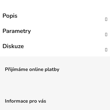
Popis
Parametry
Diskuze
Z
á
Přijímáme online platby
p
a
t
í
Informace pro vás