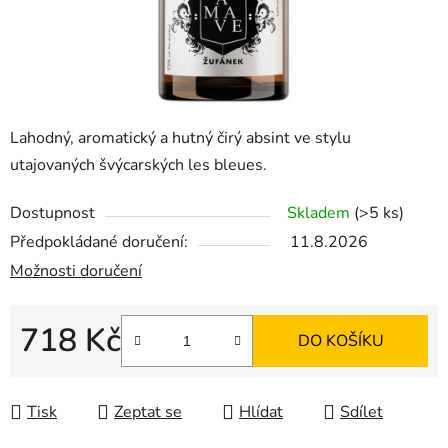
Lahodný, aromatický a hutný čirý absint ve stylu
utajovaných švýcarských les bleues.
Dostupnost
Skladem
(>5 ks)
Předpokládané doručení:
11.8.2026
Možnosti doručení
718 Kč
DO KOŠÍKU
Měrná cena:
Tisk
Zeptat se
Hlídat
Sdílet