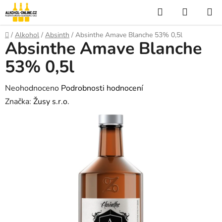
Přejít
Hledat
NÁKUP
na
KOŠÍK
obsah
Domů
/
Alkohol
/
Absinth
/
Absinthe Amave Blanche 53% 0,5l
Absinthe Amave Blanche
53% 0,5l
Průměrné
Neohodnoceno
Podrobnosti hodnocení
hodnocení
Značka:
Žusy s.r.o.
produktu
je
0,0
z
5
hvězdiček.