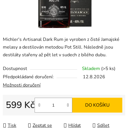
Michler's Artisanal Dark Rum je vyroben z čisté Jamajské
melasy a destilován metodou Pot Still. Následně jsou
destiláty stařeny až pět let v sudech z bílého dubu.
Dostupnost
Skladem
(>5 ks)
Předpokládané doručení:
12.8.2026
Možnosti doručení
599 Kč
DO KOŠÍKU
Měrná cena:
Tisk
Zeptat se
Hlídat
Sdílet