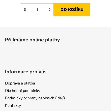
DO KOŠÍKU
Z
á
Přijímáme online platby
p
a
t
í
Informace pro vás
Doprava a platba
Obchodní podmínky
Podmínky ochrany osobních údajů
Kontakty