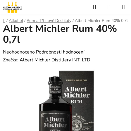
Přejít
Hledat
NÁKUP
na
KOŠÍK
obsah
Domů
/
Alkohol
/
Rum a Třtinové Destiláty
/
Albert Michler Rum 40% 0,7l
Albert Michler Rum 40%
0,7l
Průměrné
Neohodnoceno
Podrobnosti hodnocení
hodnocení
Značka:
Albert Michler Distillery INT. LTD
produktu
je
0,0
z
5
hvězdiček.