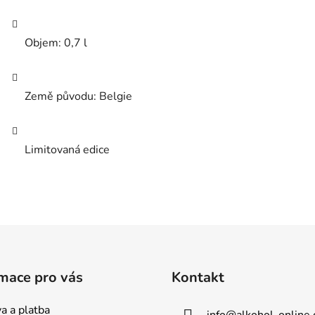
Objem: 0,7 l
Země původu: Belgie
Limitovaná edice
mace pro vás
Kontakt
a a platba
info
@
alkohol-online.