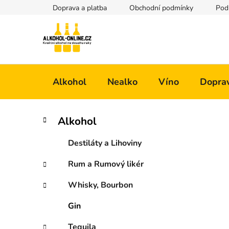
Přejít
Doprava a platba
Obchodní podmínky
Pod
na
obsah
Alkohol
Nealko
Víno
Doprav
P
K
Přeskočit
Alkohol
a
kategorie
o
t
s
Destiláty a Lihoviny
e
t
g
Rum a Rumový likér
r
o
a
r
Whisky, Bourbon
i
n
e
n
Gin
í
Tequila