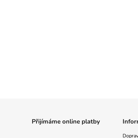
Z
á
Přijímáme online platby
Infor
p
a
Doprav