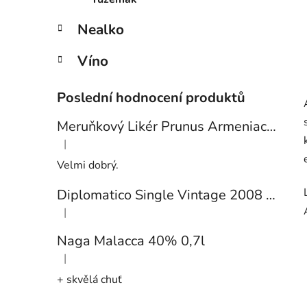
Nealko
Víno
Poslední hodnocení produktů
Meruňkový Likér Prunus Armeniaca 24% 0,7l
|
Hodnocení produktu je 5 z 5 hvězdiček.
Velmi dobrý.
Diplomatico Single Vintage 2008 43% 0,7l
|
Hodnocení produktu je 5 z 5 hvězdiček.
Naga Malacca 40% 0,7l
|
Hodnocení produktu je 5 z 5 hvězdiček.
+ skvělá chuť