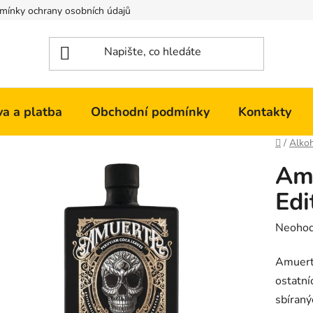
mínky ochrany osobních údajů
Kontakty
a a platba
Obchodní podmínky
Kontakty
Domů
/
Alko
Amu
Edi
Průměr
Neoho
hodnoc
Amuerte
produk
ostatní
je
sbíraný
0,0