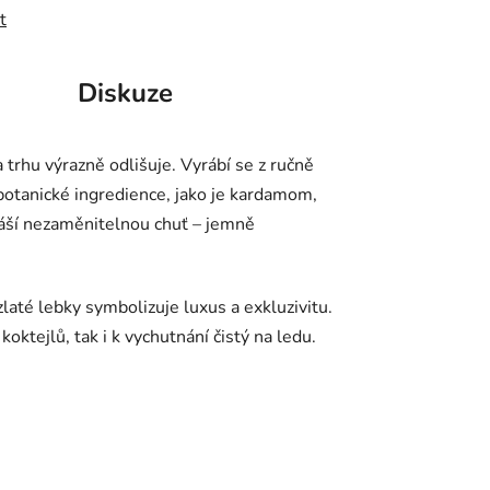
t
Diskuze
 trhu výrazně odlišuje. Vyrábí se z ručně
 botanické ingredience, jako je kardamom,
ináší nezaměnitelnou chuť – jemně
té lebky symbolizuje luxus a exkluzivitu.
ktejlů, tak i k vychutnání čistý na ledu.