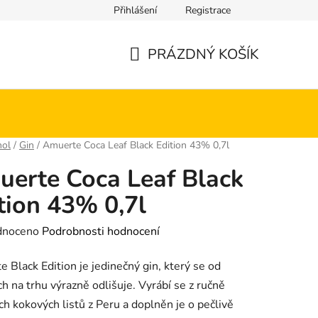
Přihlášení
Registrace
PRÁZDNÝ KOŠÍK
NÁKUPNÍ
KOŠÍK
hol
/
Gin
/
Amuerte Coca Leaf Black Edition 43% 0,7l
erte Coca Leaf Black
tion 43% 0,7l
né
dnoceno
Podrobnosti hodnocení
ení
 Black Edition je jedinečný gin, který se od
tu
ch na trhu výrazně odlišuje. Vyrábí se z ručně
ch kokových listů z Peru a doplněn je o pečlivě