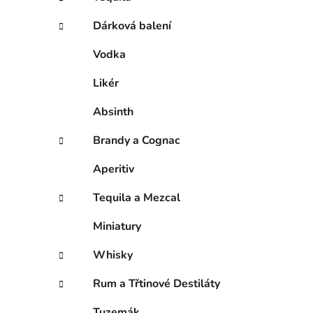
p
a
Dárková balení
n
Vodka
e
l
Likér
Absinth
Brandy a Cognac
Aperitiv
Tequila a Mezcal
Miniatury
Whisky
Rum a Třtinové Destiláty
Tuzemák