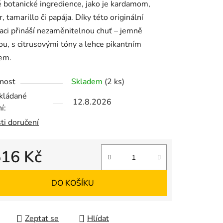
 botanické ingredience, jako je kardamom,
, tamarillo či papája. Díky této originální
ci přináší nezaměnitelnou chuť – jemně
ek.
ou, s citrusovými tóny a lehce pikantním
em.
nost
Skladem
(2 ks)
kládané
12.8.2026
í:
ti doručení
516 Kč
 cena:
DO KOŠÍKU
Zeptat se
Hlídat