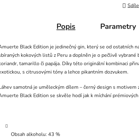
Sdíle
Popis
Parametry
Amuerte Black Edition je jedinečný gin, který se od ostatních na
sbíraných kokových listů z Peru a doplněn je o pečlivě vybrané
koriandr, tamarillo či papája. Díky této originální kombinaci př
exotickou, s citrusovými tóny a lehce pikantním dozvukem.
Láhev samotná je uměleckým dílem – černý design s motivem zla
Amuerte Black Edition se skvěle hodí jak k míchání prémiových ko
Obsah alkoholu: 43 %