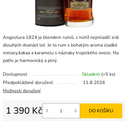
Angostura 1824 je blendem rumů, z nichž nejmladší zrál
dlouhých dvanáct let. Je to rum s bohatým aroma sladké
melasy,kakaa a karamelu s náznaky tropického ovoce. Na
patře je harmonický a plný.
Dostupnost
Skladem
(>5 ks)
Předpokládané doručení:
11.8.2026
Možnosti doručení
1 390 Kč
DO KOŠÍKU
Měrná cena: