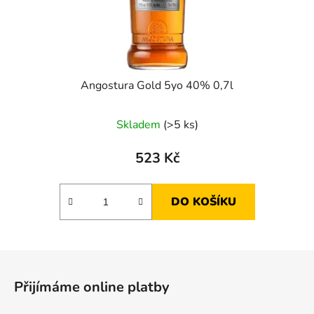
Angostura Gold 5yo 40% 0,7l
Skladem
(>5 ks)
523 Kč
DO KOŠÍKU
Z
á
Přijímáme online platby
p
a