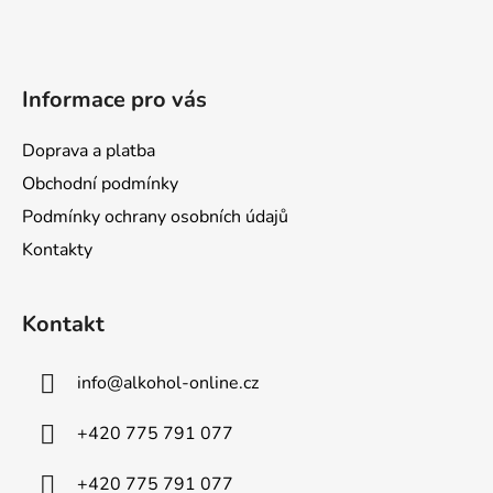
t
í
Informace pro vás
Doprava a platba
Obchodní podmínky
Podmínky ochrany osobních údajů
Kontakty
Kontakt
info
@
alkohol-online.cz
+420 775 791 077
+420 775 791 077