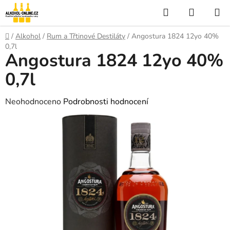
Přejít
Hledat
NÁKUP
na
KOŠÍK
obsah
Domů
/
Alkohol
/
Rum a Třtinové Destiláty
/
Angostura 1824 12yo 40%
0,7l
Angostura 1824 12yo 40%
0,7l
Průměrné
Neohodnoceno
Podrobnosti hodnocení
hodnocení
produktu
je
0,0
z
5
hvězdiček.