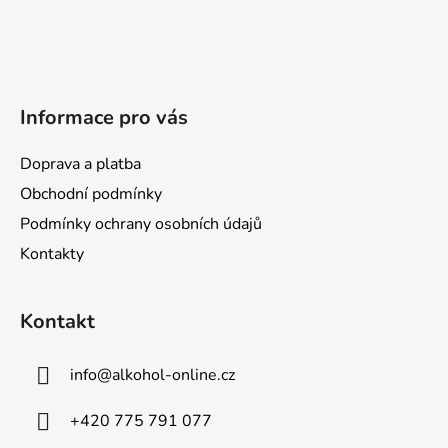
p
a
t
í
Informace pro vás
Doprava a platba
Obchodní podmínky
Podmínky ochrany osobních údajů
Kontakty
Kontakt
info
@
alkohol-online.cz
+420 775 791 077