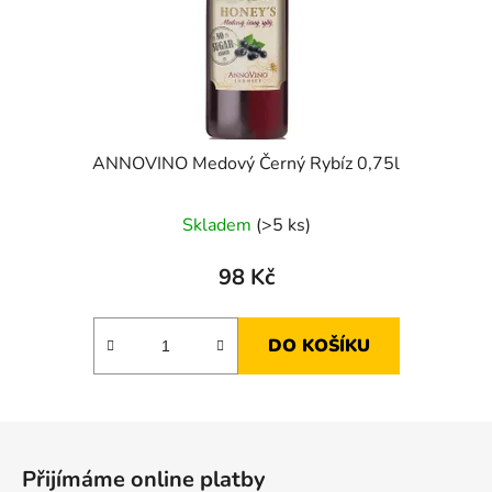
ANNOVINO Medový Černý Rybíz 0,75l
Skladem
(>5 ks)
98 Kč
DO KOŠÍKU
Z
á
Přijímáme online platby