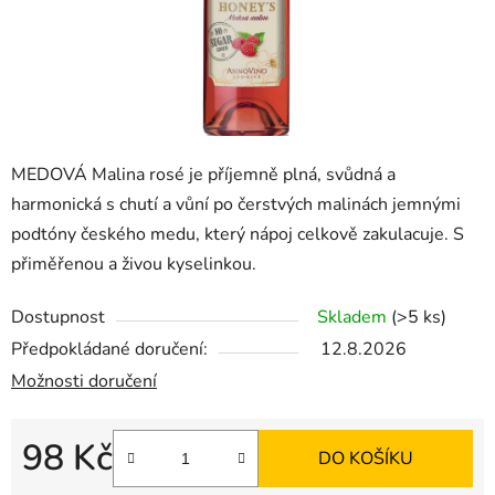
MEDOVÁ Malina rosé je příjemně plná, svůdná a
harmonická s chutí a vůní po čerstvých malinách jemnými
podtóny českého medu, který nápoj celkově zakulacuje. S
přiměřenou a živou kyselinkou.
Dostupnost
Skladem
(>5 ks)
Předpokládané doručení:
12.8.2026
Možnosti doručení
98 Kč
DO KOŠÍKU
Měrná cena: