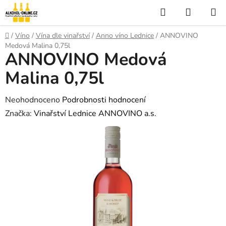
Přejít
Hledat
NÁKUP
na
KOŠÍK
obsah
Domů
/
Víno
/
Vína dle vinařství
/
Anno víno Lednice
/
ANNOVINO
Medová Malina 0,75l
ANNOVINO Medová
Malina 0,75l
Průměrné
Neohodnoceno
Podrobnosti hodnocení
hodnocení
Značka:
Vinařství Lednice ANNOVINO a.s.
produktu
je
0,0
z
5
hvězdiček.