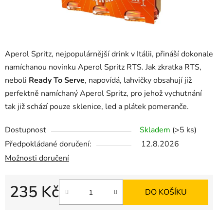
Aperol Spritz, nejpopulárnější drink v Itálii, přináší dokonale
namíchanou novinku Aperol Spritz RTS. Jak zkratka RTS,
neboli
Ready To Serve
, napovídá, lahvičky obsahují již
perfektně namíchaný Aperol Spritz, pro jehož vychutnání
tak již schází pouze sklenice, led a plátek pomeranče.
Dostupnost
Skladem
(>5 ks)
Předpokládané doručení:
12.8.2026
Možnosti doručení
235 Kč
DO KOŠÍKU
Měrná cena: