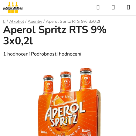
Přejít
Hledat
NÁKUP
na
KOŠÍK
obsah
Domů
/
Alkohol
/
Aperitiv
/
Aperol Spritz RTS 9% 3x0,2l
Aperol Spritz RTS 9%
3x0,2l
Průměrné
1 hodnocení
Podrobnosti hodnocení
hodnocení
produktu
je
5,0
z
5
hvězdiček.