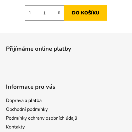
DO KOŠÍKU
Z
á
Přijímáme online platby
p
a
t
í
Informace pro vás
Doprava a platba
Obchodní podmínky
Podmínky ochrany osobních údajů
Kontakty