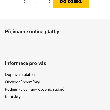
DO KOŠÍKU
Z
á
Přijímáme online platby
p
a
t
í
Informace pro vás
Doprava a platba
Obchodní podmínky
Podmínky ochrany osobních údajů
Kontakty