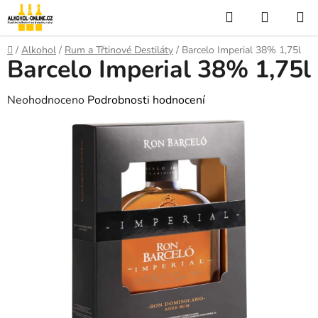
Přejít
Hledat
NÁKUP
na
KOŠÍK
obsah
Domů
/
Alkohol
/
Rum a Třtinové Destiláty
/
Barcelo Imperial 38% 1,75l
Barcelo Imperial 38% 1,75l
Průměrné
Neohodnoceno
Podrobnosti hodnocení
hodnocení
produktu
je
0,0
z
5
hvězdiček.