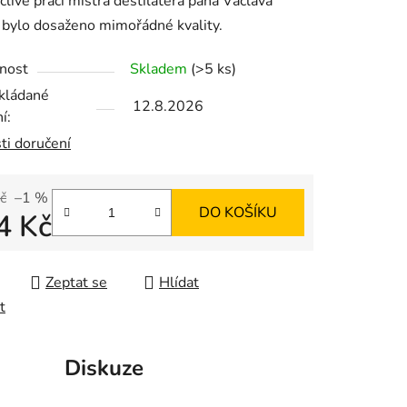
člivé práci mistra destilatéra pana Václava
 bylo dosaženo mimořádné kvality.
nost
Skladem
(>5 ks)
ek.
kládané
12.8.2026
í:
ti doručení
č
–1 %
DO KOŠÍKU
4 Kč
 cena:
Zeptat se
Hlídat
t
Diskuze