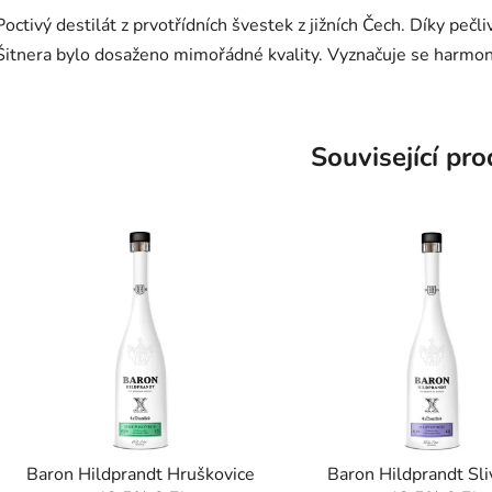
Poctivý destilát z prvotřídních švestek z jižních Čech. Díky pečl
Šitnera bylo dosaženo mimořádné kvality. Vyznačuje se harmoni
Související pr
Baron Hildprandt Hruškovice
Baron Hildprandt Sli