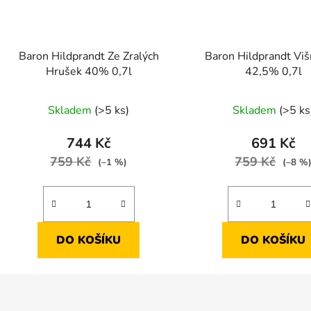
Baron Hildprandt Ze Zralých
Baron Hildprandt Viš
Hrušek 40% 0,7l
42,5% 0,7l
Skladem
(>5 ks)
Skladem
(>5 ks
744 Kč
691 Kč
759 Kč
759 Kč
(–1 %)
(–8 %
DO KOŠÍKU
DO KOŠÍKU