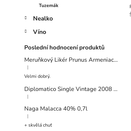
Tuzemák
Nealko
Víno
Poslední hodnocení produktů
Meruňkový Likér Prunus Armeniaca 24% 0,7l
|
Hodnocení produktu je 5 z 5 hvězdiček.
Velmi dobrý.
Diplomatico Single Vintage 2008 43% 0,7l
|
Hodnocení produktu je 5 z 5 hvězdiček.
Naga Malacca 40% 0,7l
|
Hodnocení produktu je 5 z 5 hvězdiček.
+ skvělá chuť