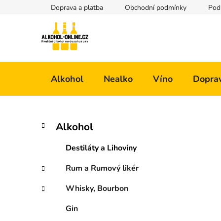
Přejít
Doprava a platba
Obchodní podmínky
Pod
na
obsah
Alkohol
Nealko
Víno
Doprav
P
K
Přeskočit
Alkohol
a
kategorie
o
t
s
Destiláty a Lihoviny
e
t
g
Rum a Rumový likér
r
o
a
r
Whisky, Bourbon
i
n
e
n
Gin