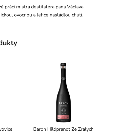
ivé práci mistra destilatéra pana Václava
ckou, ovocnou a lehce nasládlou chutí.
odukty
vovice
Baron Hildprandt Ze Zralých