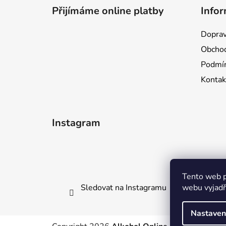
á
Přijímáme online platby
Infor
p
a
Doprav
t
Obchod
í
Podmín
Kontak
Instagram
Tento web p
Sledovat na Instagramu
webu vyjadřu
Nastaven