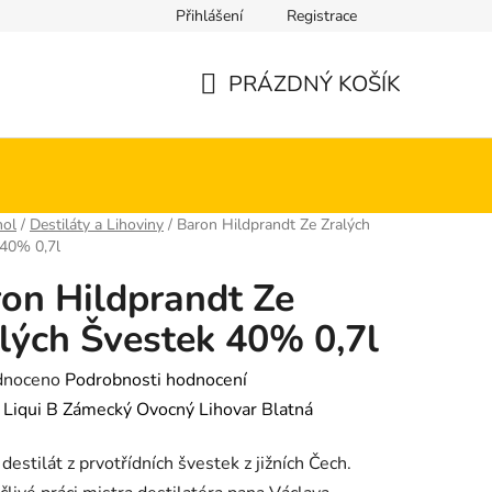
Přihlášení
Registrace
PRÁZDNÝ KOŠÍK
NÁKUPNÍ
KOŠÍK
hol
/
Destiláty a Lihoviny
/
Baron Hildprandt Ze Zralých
 40% 0,7l
on Hildprandt Ze
lých Švestek 40% 0,7l
né
dnoceno
Podrobnosti hodnocení
ení
:
Liqui B Zámecký Ovocný Lihovar Blatná
tu
 destilát z prvotřídních švestek z jižních Čech.