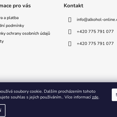
mace pro vás
Kontakt
a a platba
info
@
alkohol-online.
ní podmínky
+420 775 791 077
ky ochrany osobních údajů
ty
+420 775 791 077
oužívá soubory cookie. Dalším procházením tohoto
jete souhlas s jejich používáním.. Více informací
zde
.
í