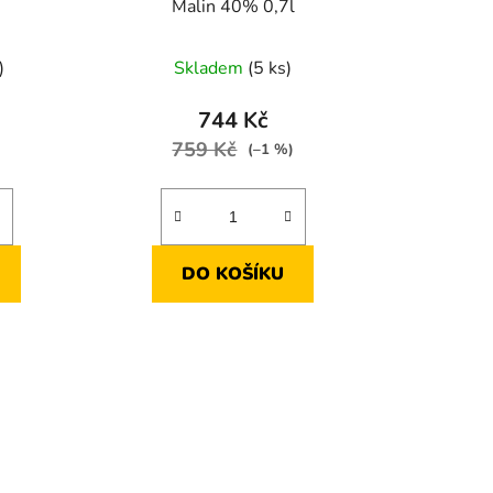
Malin 40% 0,7l
)
Skladem
(5 ks)
744 Kč
759 Kč
)
(–1 %)
DO KOŠÍKU