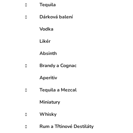
í
Tequila
p
a
Dárková balení
n
Vodka
e
l
Likér
Absinth
Brandy a Cognac
Aperitiv
Tequila a Mezcal
Miniatury
Whisky
Rum a Třtinové Destiláty