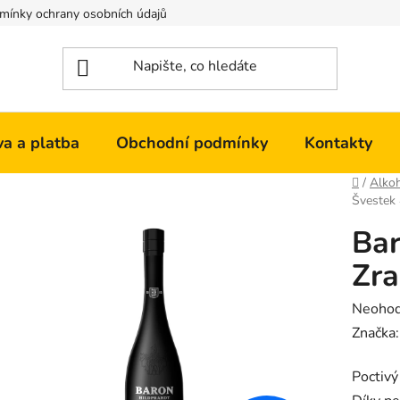
mínky ochrany osobních údajů
Kontakty
a a platba
Obchodní podmínky
Kontakty
Domů
/
Alko
Švestek
Bar
Zra
Průměr
Neoho
hodnoc
Značka
produk
Poctivý
je