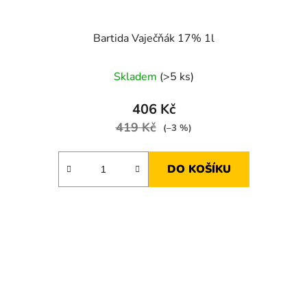
Bartida Vaječňák 17% 1l
Průměrné
Skladem
(>5 ks)
hodnocení
produktu
406 Kč
je
419 Kč
(–3 %)
5,0
z
DO KOŠÍKU
5
hvězdiček.