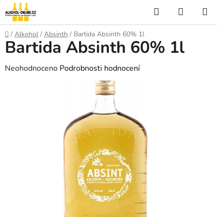
Přejít
Hledat
NÁKUP
na
KOŠÍK
obsah
Domů
/
Alkohol
/
Absinth
/
Bartida Absinth 60% 1l
Bartida Absinth 60% 1l
Průměrné
Neohodnoceno
Podrobnosti hodnocení
hodnocení
produktu
je
0,0
z
5
hvězdiček.