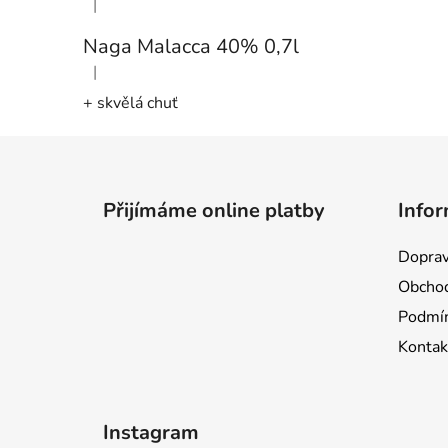
|
Hodnocení produktu je 5 z 5 hvězdiček.
Naga Malacca 40% 0,7l
|
Hodnocení produktu je 5 z 5 hvězdiček.
+ skvělá chuť
Z
á
Přijímáme online platby
Infor
p
a
Doprav
t
Obchod
í
Podmín
Kontak
Instagram