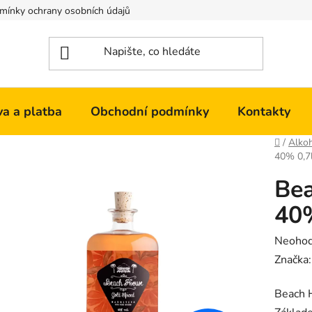
mínky ochrany osobních údajů
Kontakty
a a platba
Obchodní podmínky
Kontakty
Domů
/
Alko
40% 0,7
Bea
40%
Průměr
Neoho
hodnoc
Značka
produk
Beach H
je