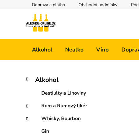
Přejít
Doprava a platba
Obchodní podmínky
Pod
na
obsah
Alkohol
Nealko
Víno
Doprav
P
K
Přeskočit
Alkohol
a
kategorie
o
t
s
Destiláty a Lihoviny
e
t
g
Rum a Rumový likér
r
o
a
r
Whisky, Bourbon
i
n
e
n
Gin