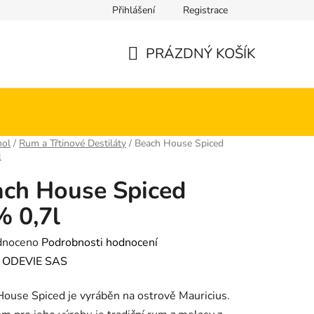
Přihlášení
Registrace
PRÁZDNÝ KOŠÍK
NÁKUPNÍ
KOŠÍK
hol
/
Rum a Třtinové Destiláty
/
Beach House Spiced
l
ch House Spiced
 0,7l
né
dnoceno
Podrobnosti hodnocení
ení
:
ODEVIE SAS
tu
ouse Spiced je vyráběn na ostrově Mauricius.