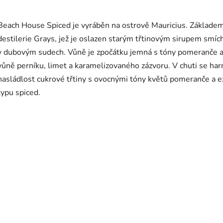
Beach House Spiced je vyráběn na ostrově Mauricius. Základem 
destilerie Grays, jež je oslazen starým třtinovým sirupem smíc
v dubovým sudech. Vůně je zpočátku jemná s tóny pomeranče a 
vůně perníku, limet a karamelizovaného zázvoru. V chuti se ha
nasládlost cukrové třtiny s ovocnými tóny květů pomeranče a 
typu spiced.