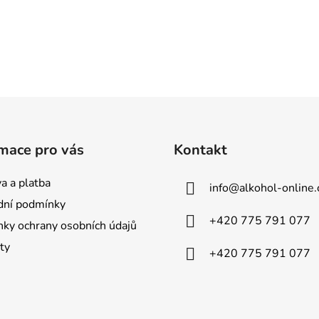
mace pro vás
Kontakt
a a platba
info
@
alkohol-online.
ní podmínky
+420 775 791 077
ky ochrany osobních údajů
ty
+420 775 791 077