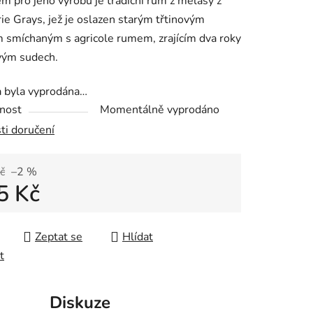
m pro jeho výrobu je tradiční rum z melasy z
rie Grays, jež je oslazen starým třtinovým
 smíchaným s agricole rumem, zrajícím dva roky
vým sudech.
ek.
a byla vyprodána…
nost
Momentálně vyprodáno
ti doručení
č
–2 %
5 Kč
 cena:
Zeptat se
Hlídat
t
Diskuze