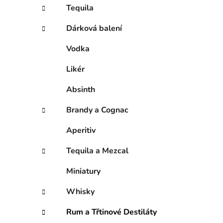
í
Tequila
p
a
Dárková balení
n
Vodka
e
l
Likér
Absinth
Brandy a Cognac
Aperitiv
Tequila a Mezcal
Miniatury
Whisky
Rum a Třtinové Destiláty