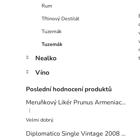
Rum
Třtinový Destilát
Tuzemák
Tuzemák
Nealko
Víno
Poslední hodnocení produktů
Meruňkový Likér Prunus Armeniaca 24% 0,7l
|
Hodnocení produktu je 5 z 5 hvězdiček.
Velmi dobrý.
Diplomatico Single Vintage 2008 43% 0,7l