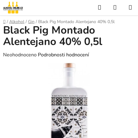
Přejít
Hledat
NÁKUP
na
KOŠÍK
obsah
Domů
/
Alkohol
/
Gin
/
Black Pig Montado Alentejano 40% 0,5l
Black Pig Montado
Alentejano 40% 0,5l
Průměrné
Neohodnoceno
Podrobnosti hodnocení
hodnocení
produktu
je
0,0
z
5
hvězdiček.