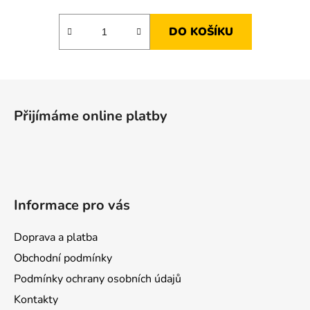
DO KOŠÍKU
Z
á
Přijímáme online platby
p
a
t
í
Informace pro vás
Doprava a platba
Obchodní podmínky
Podmínky ochrany osobních údajů
Kontakty