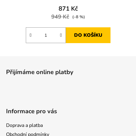
871 Kč
949 Kč
(–8 %)
DO KOŠÍKU
Z
á
Přijímáme online platby
p
a
t
í
Informace pro vás
Doprava a platba
Obchodní podmínky