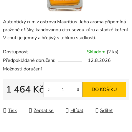
Autentický rum z ostrova Mauritius. Jeho aroma připomíná
pražené oříšky, kandovanou citrusovou kůru a sladké koření.
V chuti je jemný a hřejivý s lehkou sladkostí.
Dostupnost
Skladem
(2 ks)
Předpokládané doručení:
12.8.2026
Možnosti doručení
1 464 Kč
DO KOŠÍKU
Měrná cena:
Tisk
Zeptat se
Hlídat
Sdílet