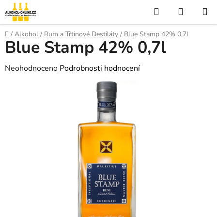
Přejít
Hledat
NÁKUP
na
KOŠÍK
obsah
Domů
/
Alkohol
/
Rum a Třtinové Destiláty
/
Blue Stamp 42% 0,7l
Blue Stamp 42% 0,7l
Průměrné
Neohodnoceno
Podrobnosti hodnocení
hodnocení
produktu
je
0,0
z
5
hvězdiček.