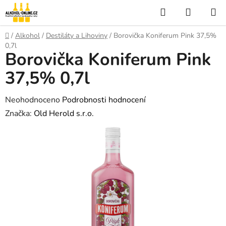
Přejít
Hledat
NÁKUP
na
KOŠÍK
obsah
Domů
/
Alkohol
/
Destiláty a Lihoviny
/
Borovička Koniferum Pink 37,5%
0,7l
Borovička Koniferum Pink
37,5% 0,7l
Průměrné
Neohodnoceno
Podrobnosti hodnocení
hodnocení
Značka:
Old Herold s.r.o.
produktu
je
0,0
z
5
hvězdiček.