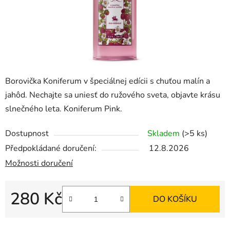
Borovička Koniferum v špeciálnej edícii s chuťou malín a
jahôd. Nechajte sa uniesť do ružového sveta, objavte krásu
slnečného leta. Koniferum Pink.
Dostupnost
Skladem
(>5 ks)
Předpokládané doručení:
12.8.2026
Možnosti doručení
280 Kč
DO KOŠÍKU
Měrná cena: