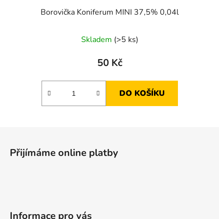
Borovička Koniferum MINI 37,5% 0,04l
Skladem
(>5 ks)
50 Kč
DO KOŠÍKU
Z
á
Přijímáme online platby
p
a
t
í
Informace pro vás