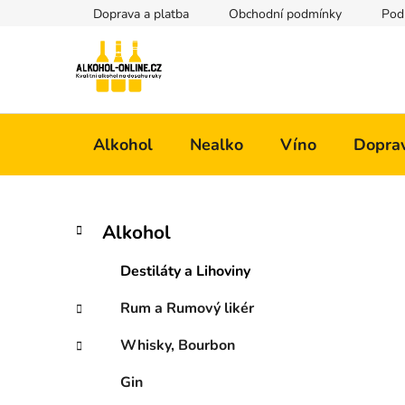
Přejít
Doprava a platba
Obchodní podmínky
Pod
na
obsah
Alkohol
Nealko
Víno
Doprav
P
K
Přeskočit
Alkohol
a
kategorie
o
t
s
Destiláty a Lihoviny
e
t
g
Rum a Rumový likér
r
o
a
r
Whisky, Bourbon
i
n
e
n
Gin