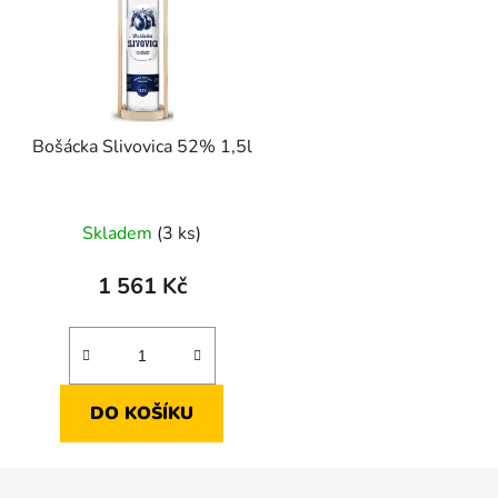
Bošácka Slivovica 52% 1,5l
Skladem
(3 ks)
1 561 Kč
DO KOŠÍKU