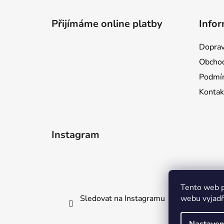
Z
á
Přijímáme online platby
Infor
p
a
Doprav
t
Obchod
í
Podmín
Kontak
Instagram
Tento web p
webu vyjadřu
Sledovat na Instagramu