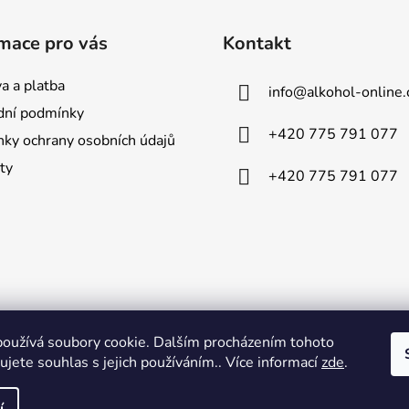
mace pro vás
Kontakt
a a platba
info
@
alkohol-online.
ní podmínky
+420 775 791 077
ky ochrany osobních údajů
ty
+420 775 791 077
oužívá soubory cookie. Dalším procházením tohoto
jete souhlas s jejich používáním.. Více informací
zde
.