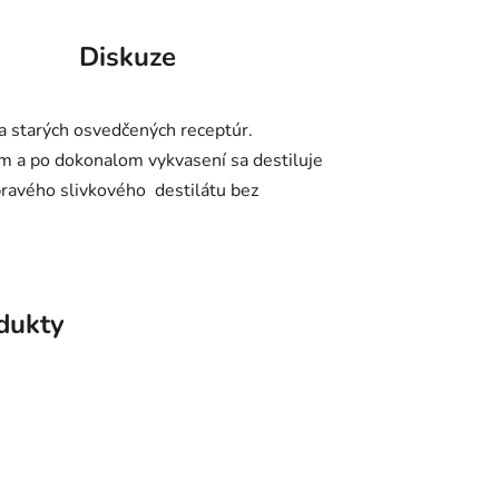
Diskuze
ľa starých osvedčených receptúr.
om a po dokonalom vykvasení sa destiluje
pravého slivkového destilátu bez
odukty