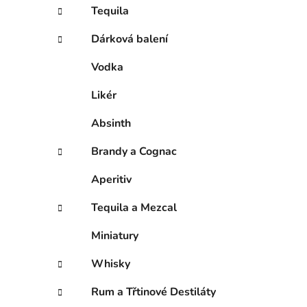
í
Tequila
p
a
Dárková balení
n
Vodka
e
l
Likér
Absinth
Brandy a Cognac
Aperitiv
Tequila a Mezcal
Miniatury
Whisky
Rum a Třtinové Destiláty