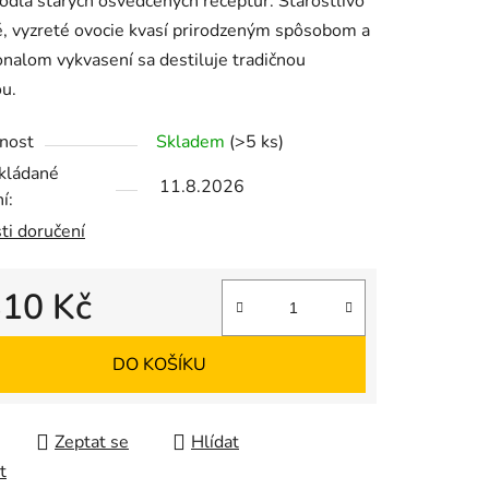
odľa starých osvedčených receptúr. Starostlivo
, vyzreté ovocie kvasí prirodzeným spôsobom a
nalom vykvasení sa destiluje tradičnou
u.
ek.
nost
Skladem
(>5 ks)
kládané
11.8.2026
í:
ti doručení
310 Kč
 cena:
DO KOŠÍKU
Zeptat se
Hlídat
t