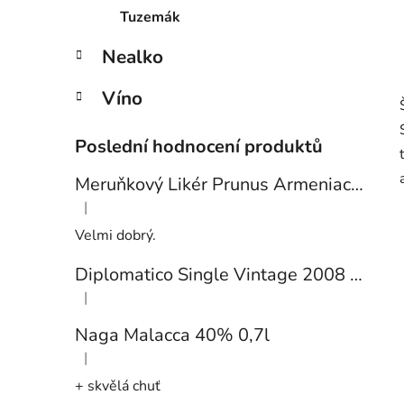
Tuzemák
Nealko
Víno
Poslední hodnocení produktů
Meruňkový Likér Prunus Armeniaca 24% 0,7l
|
Hodnocení produktu je 5 z 5 hvězdiček.
Velmi dobrý.
Diplomatico Single Vintage 2008 43% 0,7l
|
Hodnocení produktu je 5 z 5 hvězdiček.
Naga Malacca 40% 0,7l
|
Hodnocení produktu je 5 z 5 hvězdiček.
+ skvělá chuť