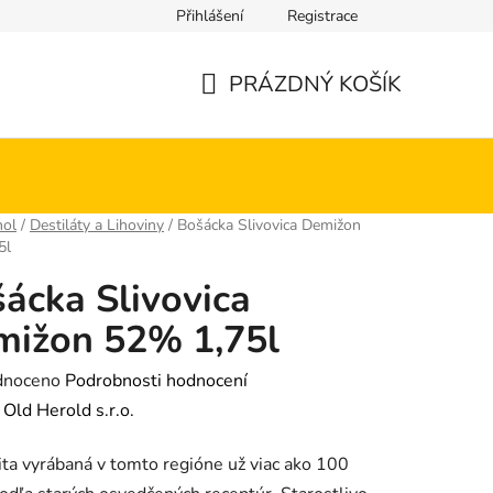
Přihlášení
Registrace
PRÁZDNÝ KOŠÍK
NÁKUPNÍ
KOŠÍK
hol
/
Destiláty a Lihoviny
/
Bošácka Slivovica Demižon
5l
ácka Slivovica
mižon 52% 1,75l
né
dnoceno
Podrobnosti hodnocení
ení
:
Old Herold s.r.o.
tu
ita vyrábaná v tomto regióne už viac ako 100