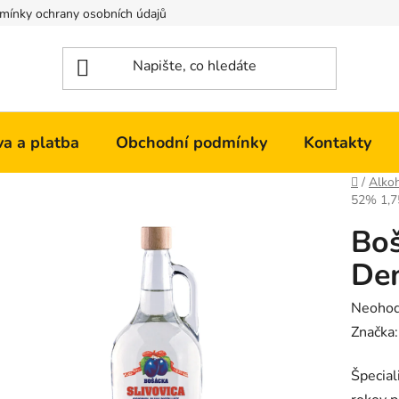
mínky ochrany osobních údajů
Kontakty
a a platba
Obchodní podmínky
Kontakty
Domů
/
Alko
52% 1,7
Boš
De
Průměr
Neoho
hodnoc
Značka
produk
Špecial
je