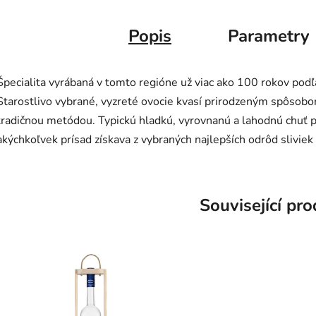
Popis
Parametry
Špecialita vyrábaná v tomto regióne už viac ako 100 rokov pod
Starostlivo vybrané, vyzreté ovocie kvasí prirodzeným spôsob
tradičnou metódou. Typickú hladkú, vyrovnanú a lahodnú chuť 
akýchkoľvek prísad získava z vybraných najlepších odrôd sliviek
Související pr