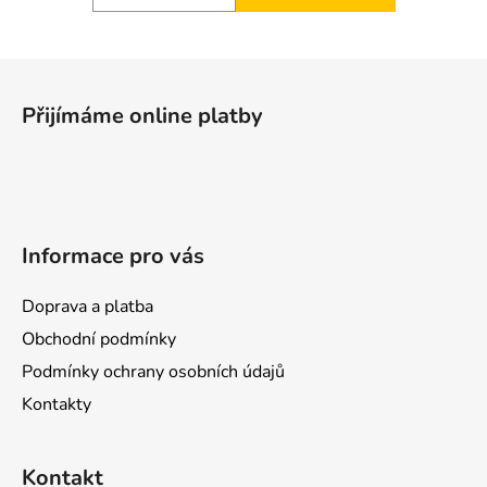
Z
á
Přijímáme online platby
p
a
t
í
Informace pro vás
Doprava a platba
Obchodní podmínky
Podmínky ochrany osobních údajů
Kontakty
Kontakt