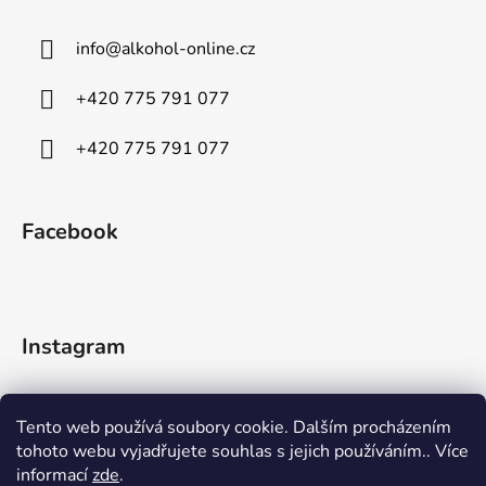
info
@
alkohol-online.cz
+420 775 791 077
+420 775 791 077
Facebook
Instagram
Tento web používá soubory cookie. Dalším procházením
tohoto webu vyjadřujete souhlas s jejich používáním.. Více
informací
zde
.