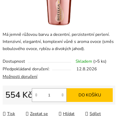
Má jemně růžovou barvu a decentní, perzistentní perlení.
Intenzivní, elegantní, komplexní vůně s aroma ovoce (směs
bobulového ovoce, rybízu a divokých jahod).
Dostupnost
Skladem
(>5 ks)
Předpokládané doručení:
12.8.2026
Možnosti doručení
554 Kč
DO KOŠÍKU
Měrná cena:
Tisk
Zeptat se
Hlídat
Sdílet