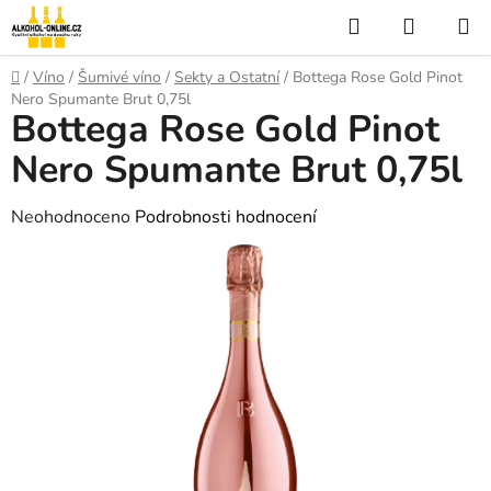
Přejít
Hledat
NÁKUP
na
KOŠÍK
obsah
Domů
/
Víno
/
Šumivé víno
/
Sekty a Ostatní
/
Bottega Rose Gold Pinot
Nero Spumante Brut 0,75l
Bottega Rose Gold Pinot
Nero Spumante Brut 0,75l
Průměrné
Neohodnoceno
Podrobnosti hodnocení
hodnocení
produktu
je
0,0
z
5
hvězdiček.