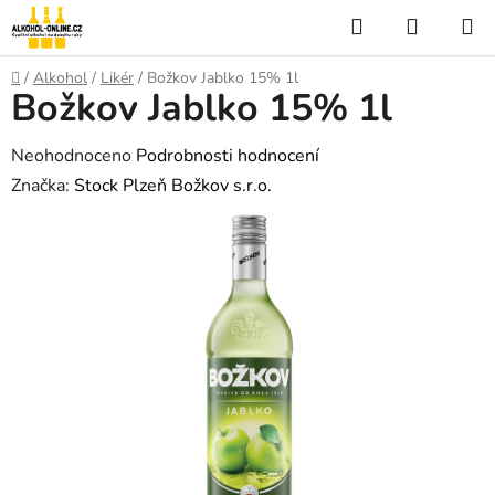
Přejít
Hledat
NÁKUP
na
KOŠÍK
obsah
Domů
/
Alkohol
/
Likér
/
Božkov Jablko 15% 1l
Božkov Jablko 15% 1l
Průměrné
Neohodnoceno
Podrobnosti hodnocení
hodnocení
Značka:
Stock Plzeň Božkov s.r.o.
produktu
je
0,0
z
5
hvězdiček.