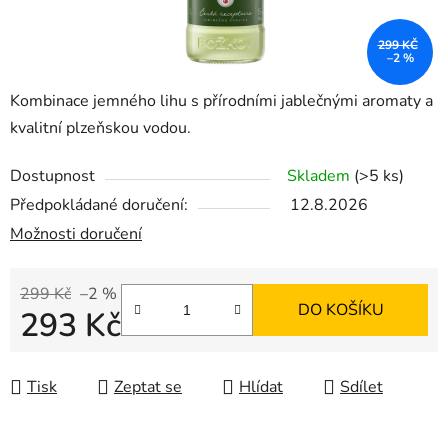
299 KČ
–2 %
Kombinace jemného lihu s přírodními jablečnými aromaty a
kvalitní plzeňskou vodou.
Dostupnost
Skladem
(>5 ks)
Předpokládané doručení:
12.8.2026
Možnosti doručení
299 Kč
–2 %
DO KOŠÍKU
293 Kč
Měrná cena:
Tisk
Zeptat se
Hlídat
Sdílet