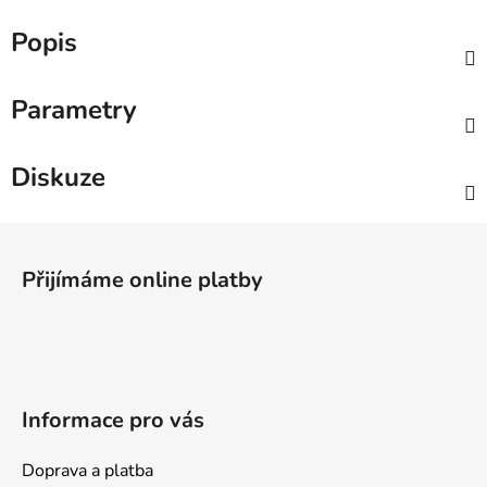
Popis
Parametry
Diskuze
Z
á
Přijímáme online platby
p
a
t
í
Informace pro vás
Doprava a platba