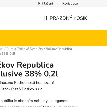
Přihlášení
Registrace
PRÁZDNÝ KOŠÍK
NÁKUPNÍ
KOŠÍK
hol
/
Rum a Třtinové Destiláty
/
Božkov Republica
e 38% 0,2l
kov Republica
lusive 38% 0,2l
né
dnoceno
Podrobnosti hodnocení
ení
:
Stock Plzeň Božkov s.r.o.
tu
epublika je obdobím noblesy a elegance,