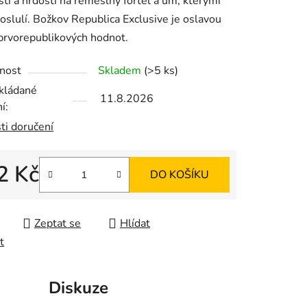
sti a hrdosti na řemeslný fortel a um, kterými
oslulí. Božkov Republica Exclusive je oslavou
prvorepublikových hodnot.
ek.
nost
Skladem
(>5 ks)
kládané
11.8.2026
í:
ti doručení
2 Kč
DO KOŠÍKU
 cena:
Zeptat se
Hlídat
t
Diskuze