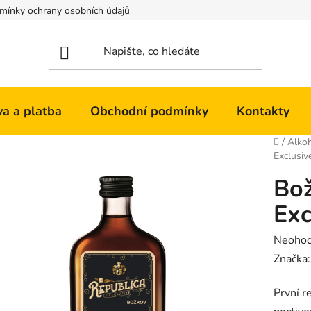
mínky ochrany osobních údajů
Kontakty
a a platba
Obchodní podmínky
Kontakty
Domů
/
Alko
Exclusiv
Bož
Exc
Průměr
Neoho
hodnoc
Značka
produk
První r
je