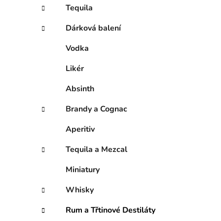
í
Tequila
p
a
Dárková balení
n
Vodka
e
l
Likér
Absinth
Brandy a Cognac
Aperitiv
Tequila a Mezcal
Miniatury
Whisky
Rum a Třtinové Destiláty