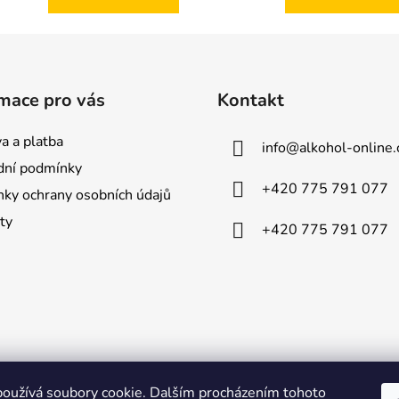
mace pro vás
Kontakt
a a platba
info
@
alkohol-online.
ní podmínky
+420 775 791 077
ky ochrany osobních údajů
ty
+420 775 791 077
oužívá soubory cookie. Dalším procházením tohoto