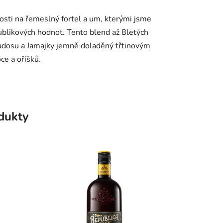
dosti na řemeslný fortel a um, kterými jsme
ublikových hodnot. Tento blend až 8letých
badosu a Jamajky jemně doladěný třtinovým
ce a oříšků.
odukty