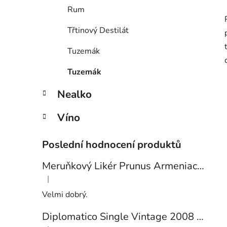
Rum
Třtinový Destilát
Tuzemák
Tuzemák
Nealko
Víno
Poslední hodnocení produktů
Meruňkový Likér Prunus Armeniaca 24% 0,7l
|
Hodnocení produktu je 5 z 5 hvězdiček.
Velmi dobrý.
Diplomatico Single Vintage 2008 43% 0,7l