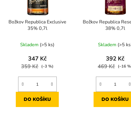
Božkov Republica Exclusive
Božkov Republica Res
35% 0,7l
38% 0,7l
Skladem
(>5 ks)
Skladem
(>5 ks
347 Kč
392 Kč
359 Kč
469 Kč
(–3 %)
(–16 %
DO KOŠÍKU
DO KOŠÍKU