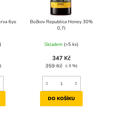
erva 6yo
Božkov Republica Honey 30%
0,7l
)
Skladem
(>5 ks)
347 Kč
359 Kč
)
(–3 %)
DO KOŠÍKU