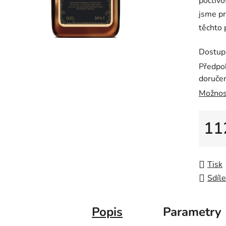
poctivo
0,0
jsme pr
z
těchto 
5
hvězdič
Dostup
Předpo
doručen
Možnos
11
Měrná
Tisk
Sdíle
Popis
Parametry