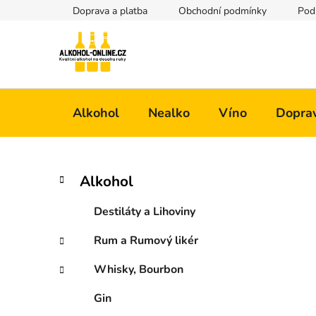
Přejít
Doprava a platba
Obchodní podmínky
Pod
na
obsah
Alkohol
Nealko
Víno
Doprav
P
K
Přeskočit
Alkohol
a
kategorie
o
t
s
Destiláty a Lihoviny
e
t
g
Rum a Rumový likér
r
o
a
r
Whisky, Bourbon
i
n
e
n
Gin