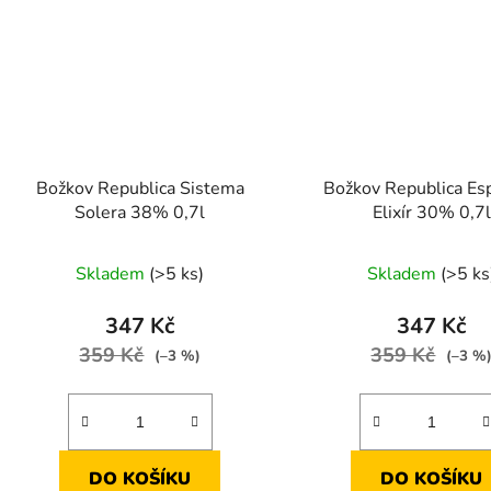
Božkov Republica Sistema
Božkov Republica Es
Solera 38% 0,7l
Elixír 30% 0,7l
Skladem
(>5 ks)
Skladem
(>5 ks
347 Kč
347 Kč
359 Kč
359 Kč
(–3 %)
(–3 %
DO KOŠÍKU
DO KOŠÍKU