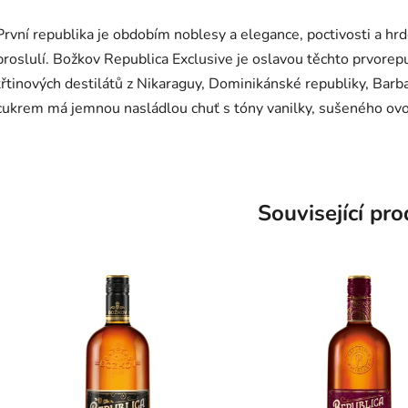
První republika je obdobím noblesy a elegance, poctivosti a hr
proslulí. Božkov Republica Exclusive je oslavou těchto prvorep
třtinových destilátů z Nikaraguy, Dominikánské republiky, Bar
cukrem má jemnou nasládlou chuť s tóny vanilky, sušeného ovo
Související pr