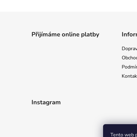
Z
á
Přijímáme online platby
Infor
p
a
Doprav
t
Obchod
í
Podmín
Kontak
Instagram
Tento web p