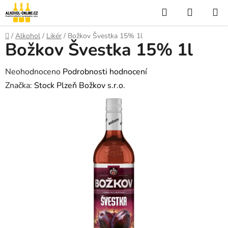
Přejít
Hledat
NÁKUP
na
KOŠÍK
obsah
Domů
/
Alkohol
/
Likér
/
Božkov Švestka 15% 1l
Božkov Švestka 15% 1l
Průměrné
Neohodnoceno
Podrobnosti hodnocení
hodnocení
Značka:
Stock Plzeň Božkov s.r.o.
produktu
je
0,0
z
5
hvězdiček.