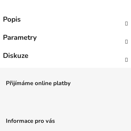
Popis
Parametry
Diskuze
Z
á
Přijímáme online platby
p
a
t
í
Informace pro vás