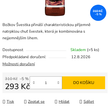
310 KČ
–5 %
Božkov Švestka přináší charakteristickou příjemně
natrpklou chuť švestek, která je kombinována s
nejjemnějším lihem.
Dostupnost
Skladem
(>5 ks)
Předpokládané doručení:
12.8.2026
Možnosti doručení
310 Kč
–5 %
DO KOŠÍKU
293 Kč
Měrná cena:
Tisk
Zeptat se
Hlídat
Sdílet