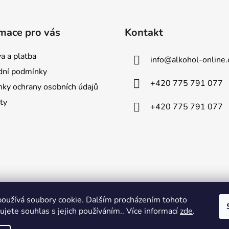
mace pro vás
Kontakt
a a platba
info
@
alkohol-online.
ní podmínky
+420 775 791 077
ky ochrany osobních údajů
ty
+420 775 791 077
oužívá soubory cookie. Dalším procházením tohoto
jete souhlas s jejich používáním.. Více informací
zde
.