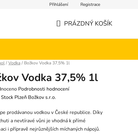
Přihlášení
Registrace
PRÁZDNÝ KOŠÍK
NÁKUPNÍ
KOŠÍK
hol
/
Vodka
/
Božkov Vodka 37,5% 1l
kov Vodka 37,5% 1l
né
dnoceno
Podrobnosti hodnocení
ení
:
Stock Plzeň Božkov s.r.o.
tu
épe prodávanou vodkou v České republice. Díky
huti a nevtíravé vůni je vhodná k přímé
ci i přípravě nejrůznějších míchaných nápojů.