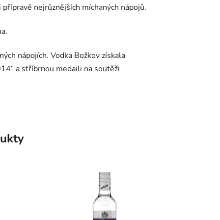
i přípravě nejrůznějších míchaných nápojů.
na.
haných nápojích. Vodka Božkov získala
14“ a stříbrnou medaili na soutěži
ukty