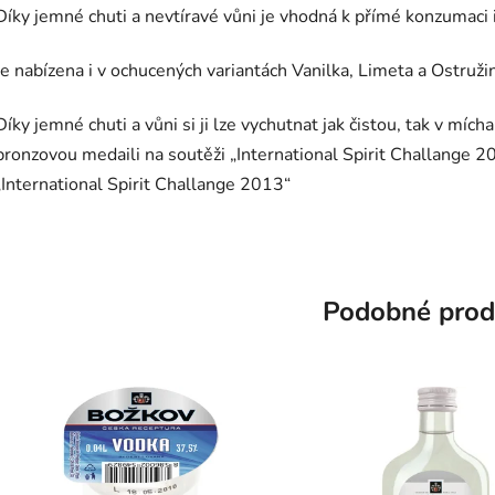
Díky jemné chuti a nevtíravé vůni je vhodná k přímé konzumaci 
Je nabízena i v ochucených variantách Vanilka, Limeta a Ostruži
Díky jemné chuti a vůni si ji lze vychutnat jak čistou, tak v míc
bronzovou medaili na soutěži „International Spirit Challange 20
„International Spirit Challange 2013“
Podobné prod