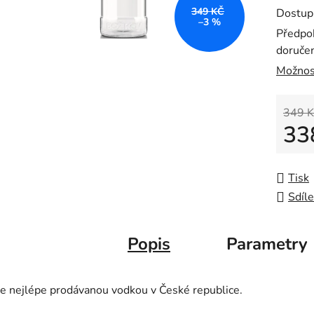
5
349 KČ
Dostup
hvězdič
–3 %
Předpo
doručen
Možnos
349 K
33
Měrná
Tisk
Sdíle
Popis
Parametry
Je nejlépe prodávanou vodkou v České republice.