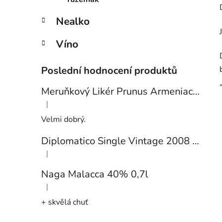
Nealko
Víno
Poslední hodnocení produktů
Meruňkový Likér Prunus Armeniaca 24% 0,7l
|
Hodnocení produktu je 5 z 5 hvězdiček.
Velmi dobrý.
Diplomatico Single Vintage 2008 43% 0,7l
|
Hodnocení produktu je 5 z 5 hvězdiček.
Naga Malacca 40% 0,7l
|
Hodnocení produktu je 5 z 5 hvězdiček.
+ skvělá chuť