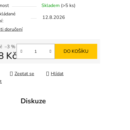
nost
Skladem
(>5 ks)
ek.
kládané
12.8.2026
í:
ti doručení
č
–3 %
DO KOŠÍKU
8 Kč
 cena:
Zeptat se
Hlídat
t
Diskuze