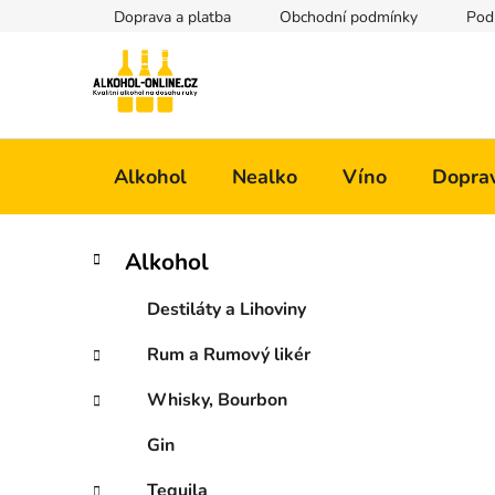
Přejít
Doprava a platba
Obchodní podmínky
Pod
na
obsah
Alkohol
Nealko
Víno
Doprav
P
K
Přeskočit
Alkohol
a
kategorie
o
t
s
Destiláty a Lihoviny
e
t
g
Rum a Rumový likér
r
o
a
r
Whisky, Bourbon
i
n
e
n
Gin
í
Tequila