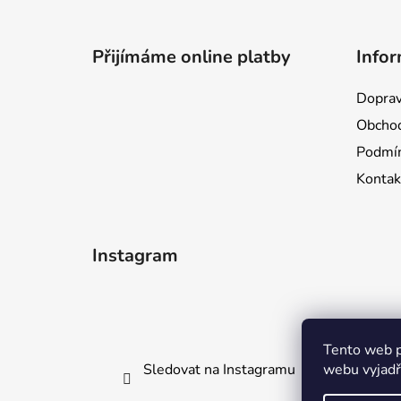
Z
á
Přijímáme online platby
Infor
p
a
Doprav
t
Obchod
í
Podmín
Kontak
Instagram
Tento web p
webu vyjadřu
Sledovat na Instagramu