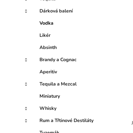
p
a
Dárková balení
n
Vodka
e
l
Likér
Absinth
Brandy a Cognac
Aperitiv
Tequila a Mezcal
Miniatury
Whisky
Rum a Třtinové Destiláty
Tuzemák