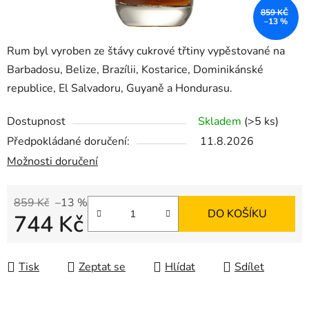
859 KČ
–13 %
Rum byl vyroben ze štávy cukrové třtiny vypěstované na
Barbadosu, Belize, Brazílii, Kostarice, Dominikánské
republice, El Salvadoru, Guyaně a Hondurasu.
Dostupnost
Skladem
(>5 ks)
Předpokládané doručení:
11.8.2026
Možnosti doručení
859 Kč
–13 %
DO KOŠÍKU
744 Kč
Měrná cena:
Tisk
Zeptat se
Hlídat
Sdílet