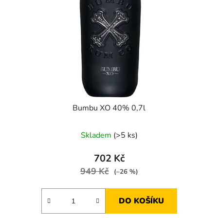
Bumbu XO 40% 0,7l
Skladem
(>5 ks)
702 Kč
949 Kč
(–26 %)
DO KOŠÍKU