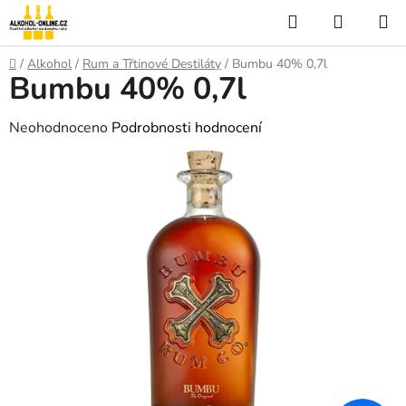
Přejít
Hledat
NÁKUP
na
KOŠÍK
obsah
Domů
/
Alkohol
/
Rum a Třtinové Destiláty
/
Bumbu 40% 0,7l
Bumbu 40% 0,7l
Průměrné
Neohodnoceno
Podrobnosti hodnocení
hodnocení
produktu
je
0,0
z
5
hvězdiček.