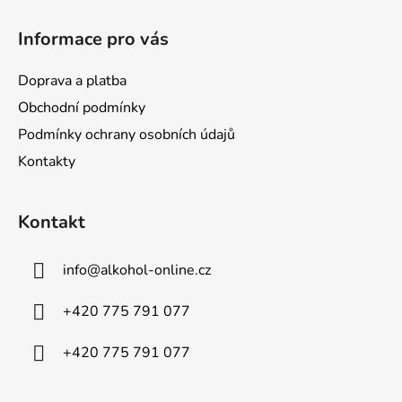
í
Informace pro vás
Doprava a platba
Obchodní podmínky
Podmínky ochrany osobních údajů
Kontakty
Kontakt
info
@
alkohol-online.cz
+420 775 791 077
+420 775 791 077