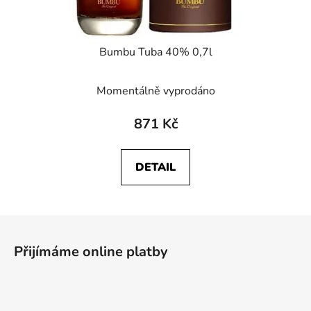
Bumbu Tuba 40% 0,7l
Momentálně vyprodáno
871 Kč
DETAIL
Z
á
Přijímáme online platby
p
a
t