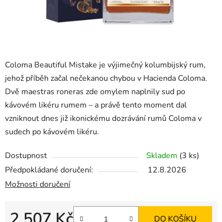
Coloma Beautiful Mistake je výjimečný kolumbijský rum,
jehož příběh začal nečekanou chybou v Hacienda Coloma.
Dvě maestras roneras zde omylem naplnily sud po
kávovém likéru rumem – a právě tento moment dal
vzniknout dnes již ikonickému dozrávání rumů Coloma v
sudech po kávovém likéru.
Dostupnost
Skladem
(3 ks)
Předpokládané doručení:
12.8.2026
Možnosti doručení
2 507 Kč
DO KOŠÍKU