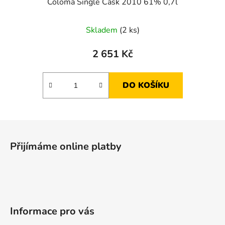
Coloma Single Cask 2010 61% 0,7l
Skladem
(2 ks)
2 651 Kč
DO KOŠÍKU
Z
á
Přijímáme online platby
p
a
t
í
Informace pro vás