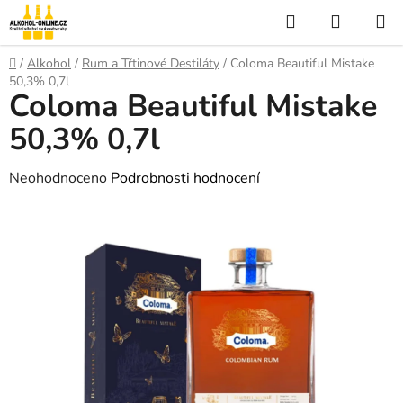
Přejít
Hledat
NÁKUP
na
KOŠÍK
obsah
Domů
/
Alkohol
/
Rum a Třtinové Destiláty
/
Coloma Beautiful Mistake
50,3% 0,7l
Coloma Beautiful Mistake
50,3% 0,7l
Průměrné
Neohodnoceno
Podrobnosti hodnocení
hodnocení
produktu
je
0,0
z
5
hvězdiček.