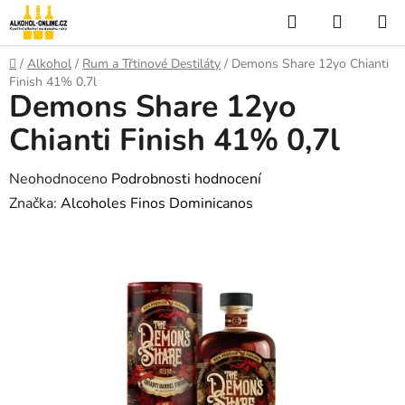
Přejít
Hledat
NÁKUP
na
KOŠÍK
obsah
Domů
/
Alkohol
/
Rum a Třtinové Destiláty
/
Demons Share 12yo Chianti
Finish 41% 0,7l
Demons Share 12yo
Chianti Finish 41% 0,7l
Průměrné
Neohodnoceno
Podrobnosti hodnocení
hodnocení
Značka:
Alcoholes Finos Dominicanos
produktu
je
0,0
z
5
hvězdiček.