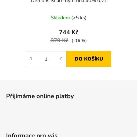
Demons Share 6yo tuba 40% 0,7l
Skladem
(>5 ks)
744 Kč
879 Kč
(–15 %)
DO KOŠÍKU
Z
á
Přijímáme online platby
p
a
t
í
Informace pro vás