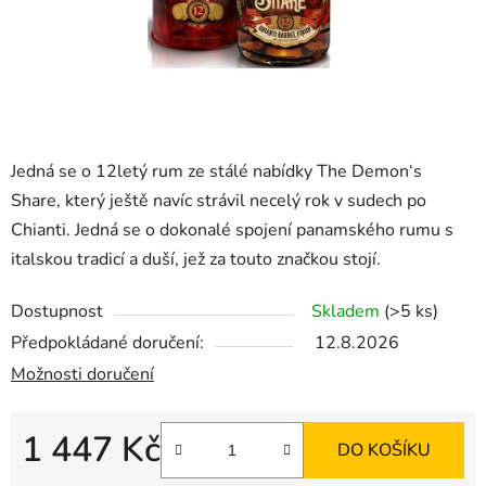
Jedná se o 12letý rum ze stálé nabídky The Demon‘s
Share, který ještě navíc strávil necelý rok v sudech po
Chianti. Jedná se o dokonalé spojení panamského rumu s
italskou tradicí a duší, jež za touto značkou stojí.
Dostupnost
Skladem
(>5 ks)
Předpokládané doručení:
12.8.2026
Možnosti doručení
1 447 Kč
DO KOŠÍKU
Měrná cena: