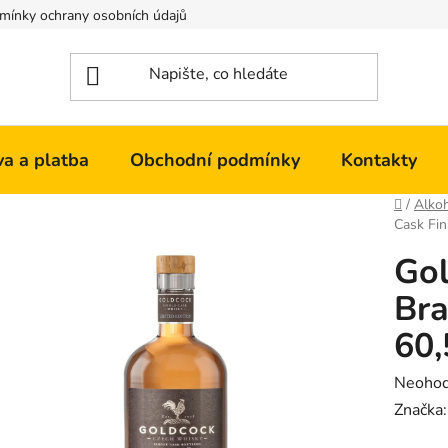
mínky ochrany osobních údajů
Kontakty
a a platba
Obchodní podmínky
Kontakty
Domů
/
Alko
Cask Fin
Go
Bra
60,
Průměr
Neoho
hodnoc
Značka
produk