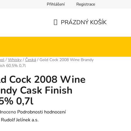
Přihlášení
Registrace
PRÁZDNÝ KOŠÍK
NÁKUPNÍ
KOŠÍK
hol
/
Whisky
/
Česká
/
Gold Cock 2008 Wine Brandy
ish 60,5% 0,7l
ld Cock 2008 Wine
ndy Cask Finish
5% 0,7l
né
dnoceno
Podrobnosti hodnocení
ení
:
Rudolf Jelínek a.s.
tu