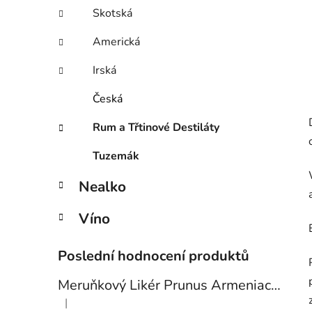
Skotská
Americká
Irská
Česká
Rum a Třtinové Destiláty
Tuzemák
Nealko
Víno
Poslední hodnocení produktů
Meruňkový Likér Prunus Armeniaca 24% 0,7l
|
Hodnocení produktu je 5 z 5 hvězdiček.