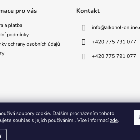
mace pro vás
Kontakt
a a platba
info
@
alkohol-online.
ní podmínky
+420 775 791 077
ky ochrany osobních údajů
ty
+420 775 791 077
oužívá soubory cookie. Dalším procházením tohoto
jete souhlas s jejich používáním.. Více informací
zde
.
í