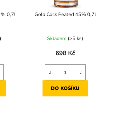
2% 0,7l
Gold Cock Peated 45% 0,7l
)
Skladem
(>5 ks)
698 Kč
DO KOŠÍKU