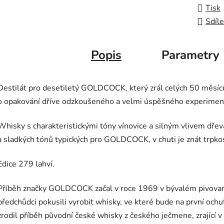
Tisk
Sdíle
Popis
Parametry
Destilát pro desetiletý GOLDCOCK, který zrál celých 50 měsíců
o opakování dříve odzkoušeného a velmi úspěšného experimen
Whisky s charakteristickými tóny vínovice a silným vlivem dřeva
a sladkých tónů typických pro GOLDCOCK, v chuti je znát trpkos
Edice 279 lahví.
Příběh značky GOLDCOCK začal v roce 1969 v bývalém pivovaru
předchůdci pokusili vyrobit whisky, ve které bude na první ochutná
zrodil příběh původní české whisky z českého ječmene, zrající