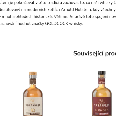
cílem je pokračovat v této tradici a zachovat to, co naši whis
destilovaný na moderních kotlích Arnold Holstein, kdy všechny 
v mnoha ohledech historické. Věříme, že právě toto spojení no
zachování hodnot značky GOLDCOCK whisky.
Související pr