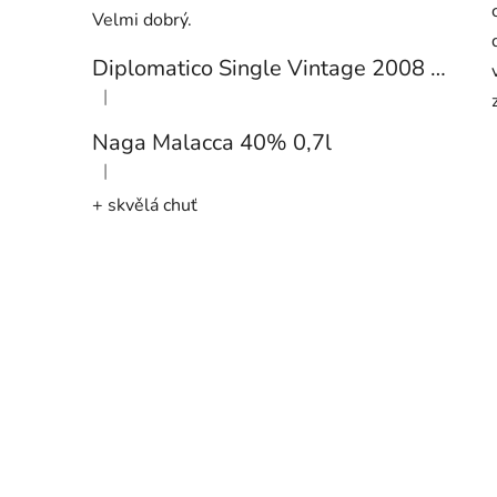
Velmi dobrý.
Diplomatico Single Vintage 2008 43% 0,7l
|
Hodnocení produktu je 5 z 5 hvězdiček.
Naga Malacca 40% 0,7l
|
Hodnocení produktu je 5 z 5 hvězdiček.
+ skvělá chuť