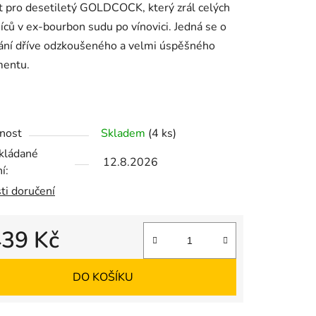
t
pro desetiletý GOLDCOCK, který zrál celých
ců v ex-bourbon sudu po vínovici.
Jedná se o
ání dříve odzkoušeného a velmi úspěšného
mentu.
ek.
nost
Skladem
(4 ks)
kládané
12.8.2026
í:
ti doručení
439 Kč
 cena:
DO KOŠÍKU