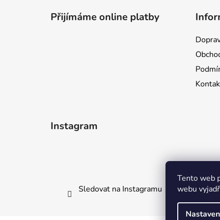
á
Přijímáme online platby
Infor
p
a
Doprav
t
Obchod
í
Podmín
Kontak
Instagram
Tento web p
Sledovat na Instagramu
webu vyjadřu
Nastaven