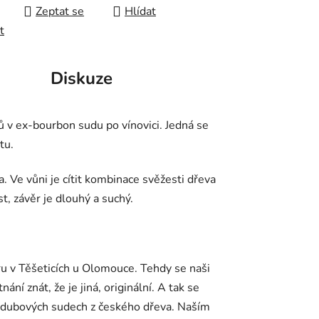
Zeptat se
Hlídat
t
Diskuze
 v ex-bourbon sudu po vínovici. Jedná se
tu.
. Ve vůni je cítit kombinace svěžesti dřeva
t, závěr je dlouhý a suchý.
 v Těšeticích u Olomouce. Tehdy se naši
ní znát, že je jiná, originální. A tak se
 v dubových sudech z českého dřeva. Naším