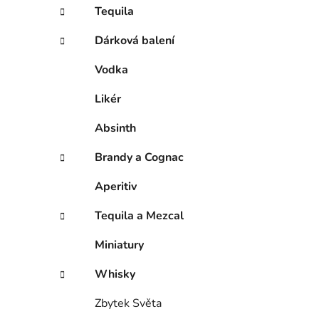
í
Tequila
p
a
Dárková balení
n
Vodka
e
l
Likér
Absinth
Brandy a Cognac
Aperitiv
Tequila a Mezcal
Miniatury
Whisky
Zbytek Světa