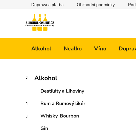
Přejít
Doprava a platba
Obchodní podmínky
Pod
na
obsah
Alkohol
Nealko
Víno
Doprav
P
K
Přeskočit
Alkohol
a
kategorie
o
t
s
Destiláty a Lihoviny
e
t
g
Rum a Rumový likér
r
o
a
r
Whisky, Bourbon
i
n
e
n
Gin