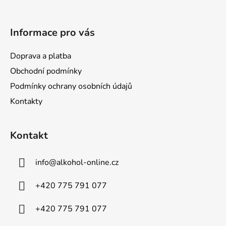
í
Informace pro vás
Doprava a platba
Obchodní podmínky
Podmínky ochrany osobních údajů
Kontakty
Kontakt
info
@
alkohol-online.cz
+420 775 791 077
+420 775 791 077