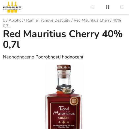
Přejít
Hledat
NÁKUP
na
KOŠÍK
obsah
Domů
/
Alkohol
/
Rum a Třtinové Destiláty
/
Red Mauritius Cherry 40%
0,7l
Red Mauritius Cherry 40%
0,7l
Průměrné
Neohodnoceno
Podrobnosti hodnocení
hodnocení
produktu
je
0,0
z
5
hvězdiček.