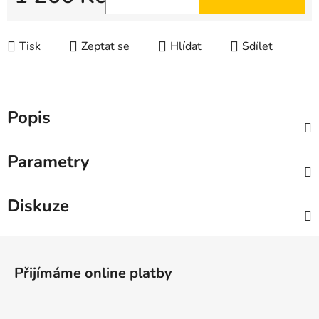
Měrná cena:
Tisk
Zeptat se
Hlídat
Sdílet
Popis
Parametry
Diskuze
Z
á
Přijímáme online platby
p
a
t