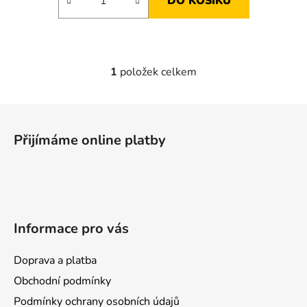
DO KOŠÍKU
1
položek celkem
O
v
l
Z
á
á
d
Přijímáme online platby
p
a
a
c
t
í
p
í
r
Informace pro vás
v
k
y
Doprava a platba
v
Obchodní podmínky
ý
Podmínky ochrany osobních údajů
p