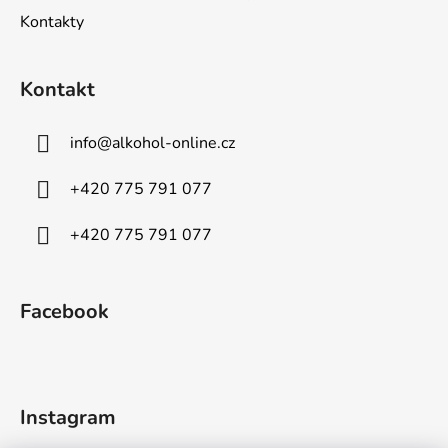
i
Kontakty
s
u
Kontakt
info
@
alkohol-online.cz
+420 775 791 077
+420 775 791 077
Facebook
Instagram