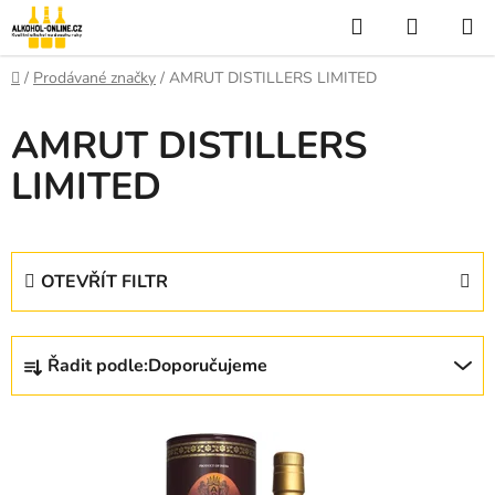
Přejít
Hledat
NÁKUP
na
KOŠÍK
obsah
Domů
/
Prodávané značky
/
AMRUT DISTILLERS LIMITED
AMRUT DISTILLERS
LIMITED
OTEVŘÍT FILTR
Ř
Řadit podle:
Doporučujeme
a
z
V
e
ý
n
p
í