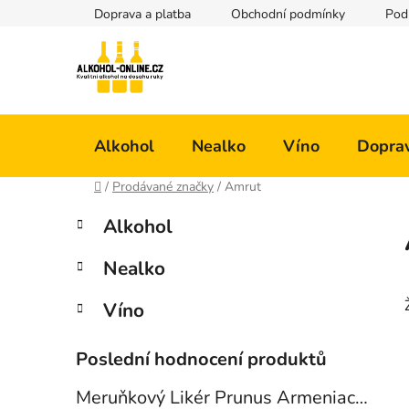
Přejít
Doprava a platba
Obchodní podmínky
Pod
na
obsah
Alkohol
Nealko
Víno
Doprav
Domů
/
Prodávané značky
/
Amrut
P
K
Přeskočit
Alkohol
a
kategorie
o
t
s
Nealko
e
t
g
r
Víno
o
a
r
i
n
Poslední hodnocení produktů
e
n
Meruňkový Likér Prunus Armeniaca 24% 0,7l
í