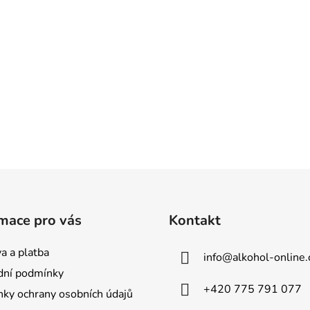
mace pro vás
Kontakt
a a platba
info
@
alkohol-online.
ní podmínky
+420 775 791 077
ky ochrany osobních údajů