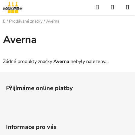
Přejít
Hledat
NÁKUP
na
KOŠÍK
obsah
Domů
/
Prodávané značky
/
Averna
Averna
Žádné produkty značky
Averna
nebyly nalezeny...
Z
á
Přijímáme online platby
p
a
t
í
Informace pro vás