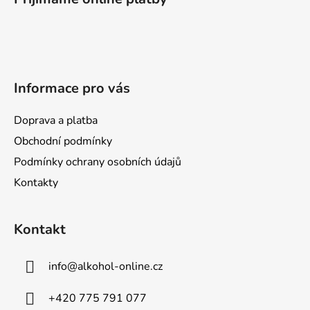
p
a
a
c
t
í
p
í
r
Informace pro vás
v
k
y
Doprava a platba
v
Obchodní podmínky
ý
Podmínky ochrany osobních údajů
p
i
Kontakty
s
u
Kontakt
info
@
alkohol-online.cz
+420 775 791 077