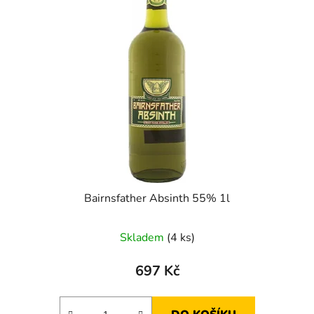
i
p
s
r
p
o
r
d
o
u
d
k
u
t
k
ů
t
ů
Bairnsfather Absinth 55% 1l
Skladem
(4 ks)
697 Kč