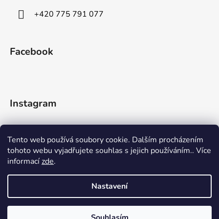
+420 775 791 077
Facebook
Instagram
Tento web používá soubory cookie. Dalším procházením
tohoto webu vyjadřujete souhlas s jejich používáním.. Více
informací
zde
.
Sledovat na Instagramu
Nastavení
Vytvořil Shoptet
Souhlasím