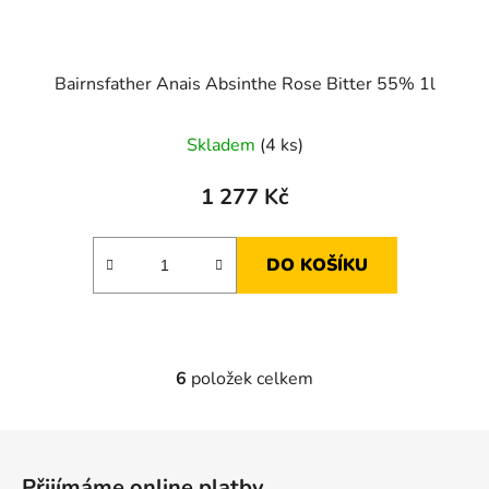
Bairnsfather Anais Absinthe Rose Bitter 55% 1l
Skladem
(4 ks)
1 277 Kč
DO KOŠÍKU
6
položek celkem
O
v
l
Z
á
á
d
Přijímáme online platby