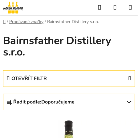
Přejít
Hledat
NÁKUP
na
KOŠÍK
obsah
Domů
/
Prodávané značky
/
Bairnsfather Distillery s.r.o.
Bairnsfather Distillery
s.r.o.
OTEVŘÍT FILTR
Ř
Řadit podle:
Doporučujeme
a
z
V
e
ý
n
p
í