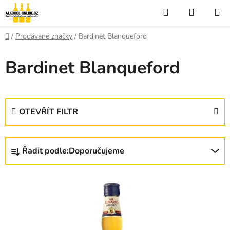
Přejít
Hledat
NÁKUP
na
KOŠÍK
obsah
Domů
/
Prodávané značky
/
Bardinet Blanqueford
Bardinet Blanqueford
OTEVŘÍT FILTR
Ř
Řadit podle:
Doporučujeme
a
z
V
e
ý
n
p
í
i
p