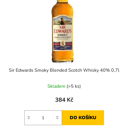
s
r
p
o
r
d
o
u
d
k
u
t
k
ů
t
ů
Sir Edwards Smoky Blended Scotch Whisky 40% 0,7l
Skladem
(>5 ks)
384 Kč
DO KOŠÍKU