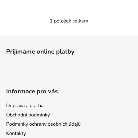
1
položek celkem
O
v
l
Z
á
á
d
Přijímáme online platby
p
a
a
c
t
í
p
í
r
Informace pro vás
v
k
y
Doprava a platba
v
Obchodní podmínky
ý
Podmínky ochrany osobních údajů
p
i
Kontakty