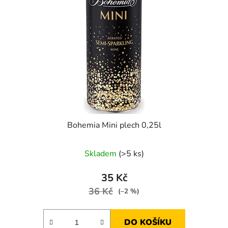
s
r
p
o
r
d
o
u
d
k
u
t
k
ů
t
ů
Bohemia Mini plech 0,25l
Skladem
(>5 ks)
35 Kč
36 Kč
(–2 %)
DO KOŠÍKU