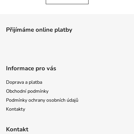
o
d
v
a
á
Z
c
n
á
í
í
Přijímáme online platby
p
p
r
a
v
t
k
í
y
v
Informace pro vás
ý
p
Doprava a platba
i
s
Obchodní podmínky
u
Podmínky ochrany osobních údajů
Kontakty
Kontakt