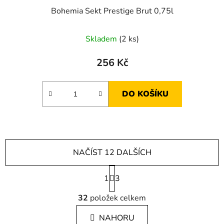
Bohemia Sekt Prestige Brut 0,75l
Skladem
(2 ks)
256 Kč
DO KOŠÍKU
NAČÍST 12 DALŠÍCH
S
1
t
3
r
O
á
32
položek celkem
v
n
l
k
NAHORU
á