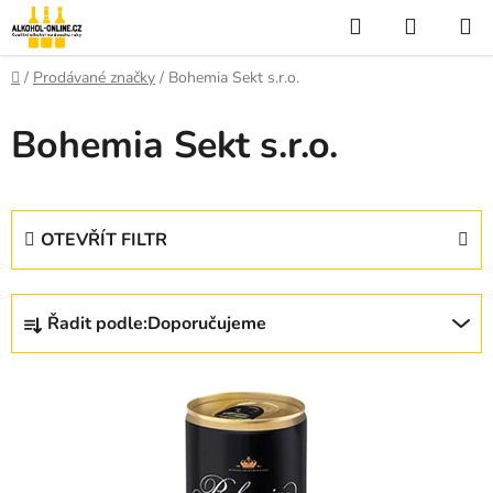
Přejít
Hledat
NÁKUP
na
KOŠÍK
obsah
Domů
/
Prodávané značky
/
Bohemia Sekt s.r.o.
Bohemia Sekt s.r.o.
OTEVŘÍT FILTR
Ř
Řadit podle:
Doporučujeme
a
z
V
e
ý
n
p
í
i
p