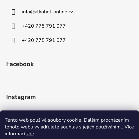
info
@
alkohol-online.cz
+420 775 791 077
+420 775 791 077
Facebook
Instagram
Tento web používá soubory cookie. Dalším procházením
tohoto webu vyjadřujete souhlas s jejich používáním.. Více
informací
zde
.