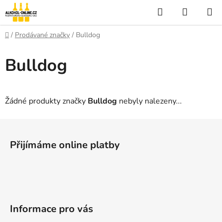
Přejít
Hledat
NÁKUP
na
KOŠÍK
obsah
Domů
/
Prodávané značky
/
Bulldog
Bulldog
Žádné produkty značky
Bulldog
nebyly nalezeny...
Z
á
Přijímáme online platby
p
a
t
í
Informace pro vás