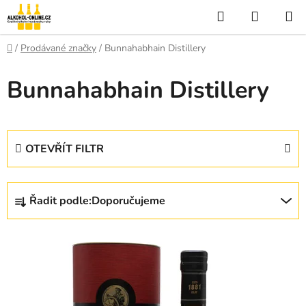
Přejít
Hledat
NÁKUP
na
KOŠÍK
obsah
Domů
/
Prodávané značky
/
Bunnahabhain Distillery
Bunnahabhain Distillery
OTEVŘÍT FILTR
Ř
Řadit podle:
Doporučujeme
a
z
V
e
ý
n
p
í
i
p