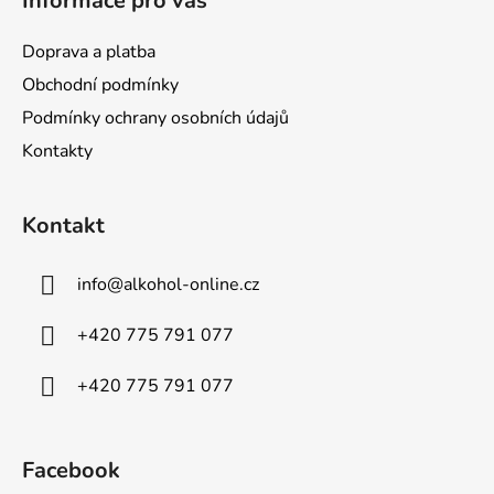
Informace pro vás
v
k
y
Doprava a platba
v
Obchodní podmínky
ý
Podmínky ochrany osobních údajů
p
i
Kontakty
s
u
Kontakt
info
@
alkohol-online.cz
+420 775 791 077
+420 775 791 077
Facebook