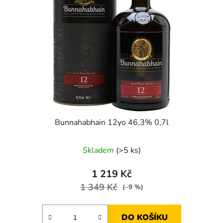
s
r
p
o
r
d
o
u
d
k
u
t
k
ů
t
ů
Bunnahabhain 12yo 46,3% 0,7l
Skladem
(>5 ks)
1 219 Kč
1 349 Kč
(–9 %)
DO KOŠÍKU