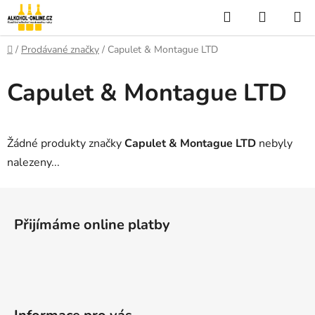
Přejít
Hledat
NÁKUP
na
KOŠÍK
obsah
Domů
/
Prodávané značky
/
Capulet & Montague LTD
Capulet & Montague LTD
Žádné produkty značky
Capulet & Montague LTD
nebyly
nalezeny...
Z
á
Přijímáme online platby
p
a
t
í