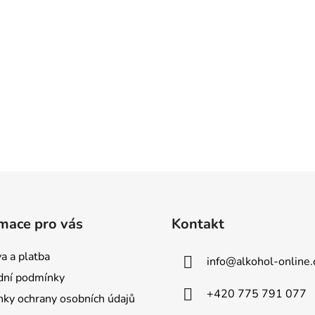
mace pro vás
Kontakt
a a platba
info
@
alkohol-online.
ní podmínky
+420 775 791 077
ky ochrany osobních údajů