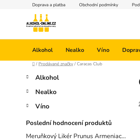
Přejít
Doprava a platba
Obchodní podmínky
Pod
na
obsah
Alkohol
Nealko
Víno
Doprav
Domů
/
Prodávané značky
/
Caracas Club
P
K
Přeskočit
Alkohol
a
kategorie
o
t
s
Nealko
e
t
g
r
Víno
o
a
r
i
n
Poslední hodnocení produktů
e
n
Meruňkový Likér Prunus Armeniaca 24% 0,7l
í