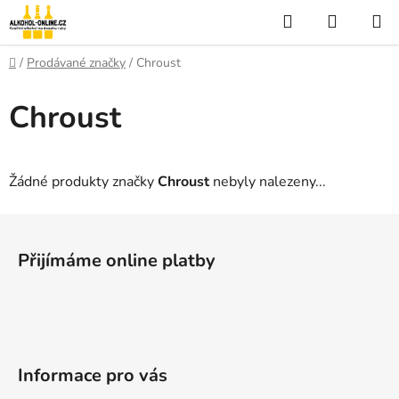
Přejít
Hledat
NÁKUP
na
KOŠÍK
obsah
Domů
/
Prodávané značky
/
Chroust
Chroust
Žádné produkty značky
Chroust
nebyly nalezeny...
Z
á
Přijímáme online platby
p
a
t
í
Informace pro vás