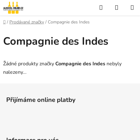
Přejít
Hledat
NÁKUP
na
KOŠÍK
obsah
Domů
/
Prodávané značky
/
Compagnie des Indes
Compagnie des Indes
Žádné produkty značky
Compagnie des Indes
nebyly
nalezeny...
Z
á
Přijímáme online platby
p
a
t
í