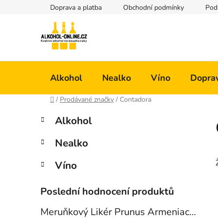
Přejít
Doprava a platba
Obchodní podmínky
Pod
na
obsah
Alkohol
Nealko
Víno
Doprav
Domů
/
Prodávané značky
/
Contadora
P
K
Přeskočit
Alkohol
a
kategorie
o
t
s
Nealko
e
t
g
r
Víno
o
a
r
i
n
Poslední hodnocení produktů
e
n
Meruňkový Likér Prunus Armeniaca 24% 0,7l
í