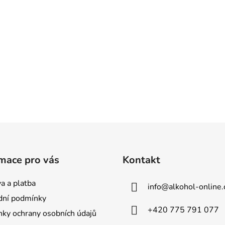
mace pro vás
Kontakt
a a platba
info
@
alkohol-online.
ní podmínky
+420 775 791 077
ky ochrany osobních údajů