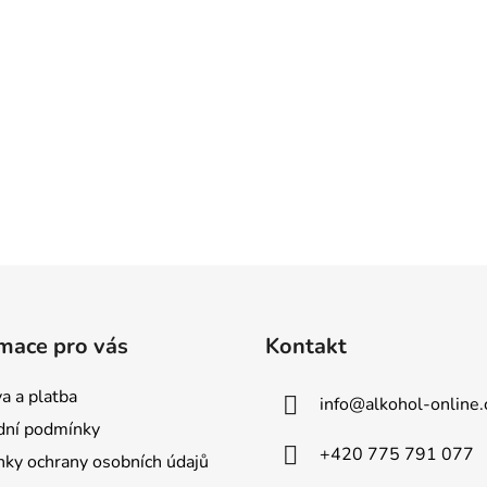
mace pro vás
Kontakt
a a platba
info
@
alkohol-online.
ní podmínky
+420 775 791 077
ky ochrany osobních údajů