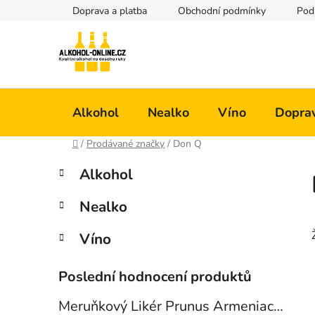
Přejít
Doprava a platba
Obchodní podmínky
Pod
na
obsah
Alkohol
Nealko
Víno
Doprav
Domů
/
Prodávané značky
/
Don Q
P
K
Přeskočit
Alkohol
a
kategorie
o
t
s
Nealko
e
t
g
r
Víno
o
a
r
i
n
Poslední hodnocení produktů
e
n
Meruňkový Likér Prunus Armeniaca 24% 0,7l
í