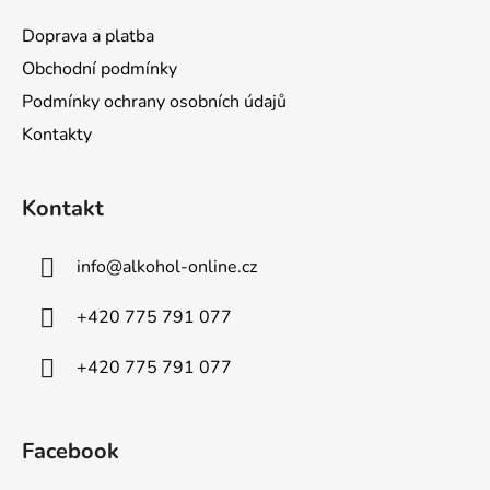
k
y
Doprava a platba
v
Obchodní podmínky
ý
Podmínky ochrany osobních údajů
p
i
Kontakty
s
u
Kontakt
info
@
alkohol-online.cz
+420 775 791 077
+420 775 791 077
Facebook