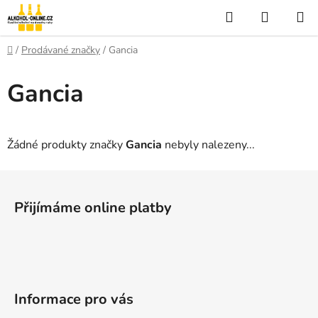
Přejít
Hledat
NÁKUP
na
KOŠÍK
obsah
Domů
/
Prodávané značky
/
Gancia
Gancia
Žádné produkty značky
Gancia
nebyly nalezeny...
Z
á
Přijímáme online platby
p
a
t
í
Informace pro vás