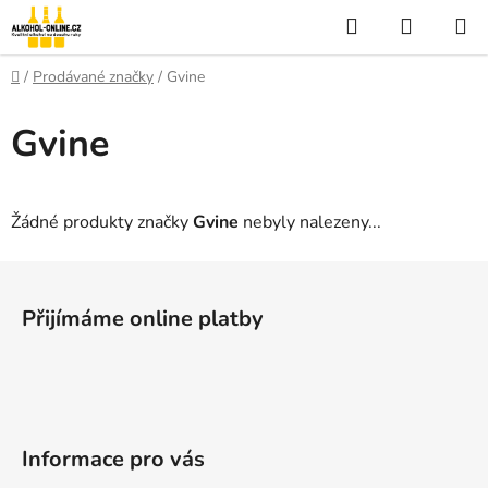
Přejít
Hledat
NÁKUP
na
KOŠÍK
obsah
Domů
/
Prodávané značky
/
Gvine
Gvine
Žádné produkty značky
Gvine
nebyly nalezeny...
Z
á
Přijímáme online platby
p
a
t
í
Informace pro vás