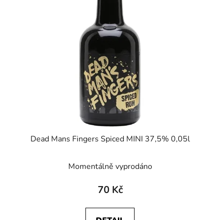
i
p
s
r
p
o
r
d
o
u
d
k
u
t
k
ů
t
ů
Dead Mans Fingers Spiced MINI 37,5% 0,05l
Momentálně vyprodáno
70 Kč