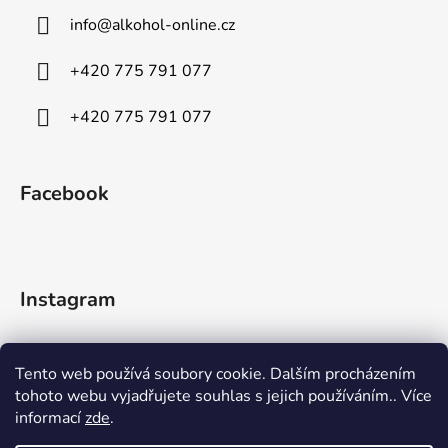
info
@
alkohol-online.cz
+420 775 791 077
+420 775 791 077
Facebook
Instagram
Tento web používá soubory cookie. Dalším procházením
tohoto webu vyjadřujete souhlas s jejich používáním.. Více
informací
zde
.
Sledovat na Instagramu