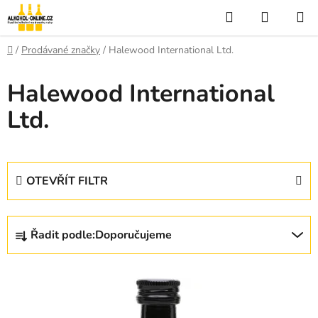
Přejít
Hledat
NÁKUP
na
KOŠÍK
obsah
Domů
/
Prodávané značky
/
Halewood International Ltd.
Halewood International
Ltd.
OTEVŘÍT FILTR
Ř
Řadit podle:
Doporučujeme
a
z
V
e
ý
n
p
í