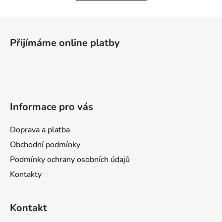
d
v
a
á
Z
c
n
á
í
í
Přijímáme online platby
p
p
r
a
v
t
k
í
y
v
Informace pro vás
ý
p
Doprava a platba
i
s
Obchodní podmínky
u
Podmínky ochrany osobních údajů
Kontakty
Kontakt