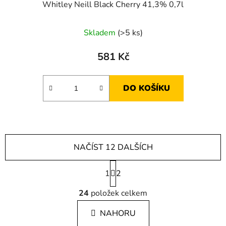
Whitley Neill Black Cherry 41,3% 0,7l
Skladem
(>5 ks)
581 Kč
DO KOŠÍKU
NAČÍST 12 DALŠÍCH
S
1
t
2
r
O
á
24
položek celkem
v
n
l
k
NAHORU
á
o