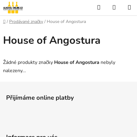
Přejít
Hledat
NÁKUP
na
KOŠÍK
obsah
Domů
/
Prodávané značky
/
House of Angostura
House of Angostura
Žádné produkty značky
House of Angostura
nebyly
nalezeny...
Z
á
Přijímáme online platby
p
a
t
í